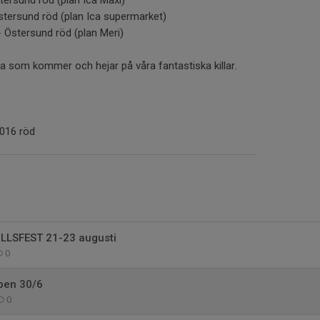
tersund röd (plan Ica Maxi)
Östersund röd (plan Ica supermarket)
- Östersund röd (plan Meri)
a som kommer och hejar på våra fantastiska killar.
2016 röd
LSFEST 21-23 augusti
0
upen 30/6
0