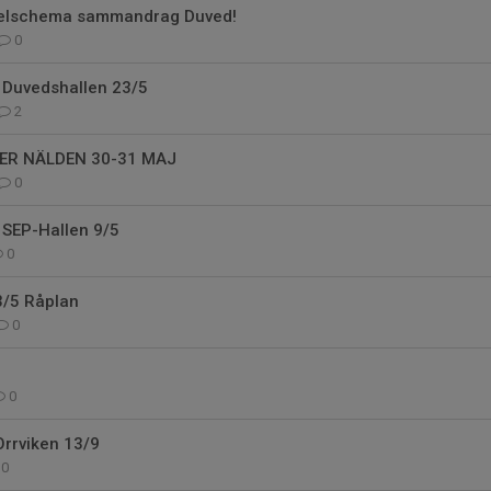
pelschema sammandrag Duved!
0
Duvedshallen 23/5
2
ER NÄLDEN 30-31 MAJ
0
SEP-Hallen 9/5
0
/5 Råplan
0
0
rrviken 13/9
0