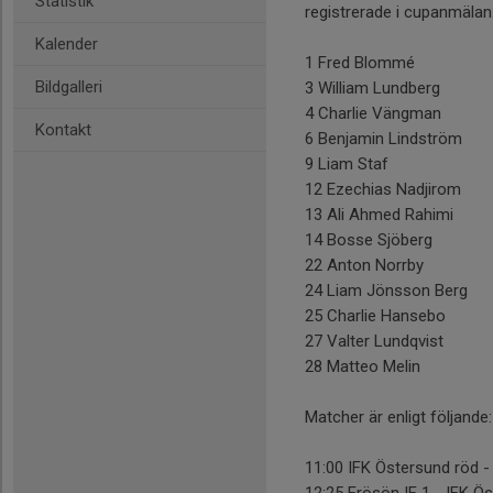
Statistik
registrerade i cupanmälan
Kalender
1 Fred Blommé
Bildgalleri
3 William Lundberg
4 Charlie Vängman
Kontakt
6 Benjamin Lindström
9 Liam Staf
12 Ezechias Nadjirom
13 Ali Ahmed Rahimi
14 Bosse Sjöberg
22 Anton Norrby
24 Liam Jönsson Berg
25 Charlie Hansebo
27 Valter Lundqvist
28 Matteo Melin
Matcher är enligt följande:
11:00 IFK Östersund röd - 