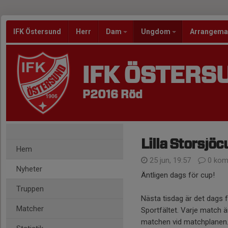
IFK Östersund
Herr
Dam
Ungdom
Arrangem
IFK ÖSTERS
P2016 Röd
Lilla Storsjö
Hem
25 jun, 19:57
0 kom
Nyheter
Äntligen dags för cup!
Truppen
Nästa tisdag är det dags f
Matcher
Sportfältet. Varje match 
matchen vid matchplanen. 