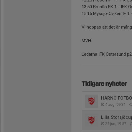
12:25 Frösön IF 1 - IFK Ös
13:50 Brunflo FK 1 - IFK 
15:15 Myssjö-Oviken IF 1 
Vi hoppas att det är mång
MVH
Ledarna IFK Östersund p
Tidigare nyheter
HÄRNÖ FOTBOL
4 aug, 09:31
Lilla Storsjöc
25 jun, 19:57