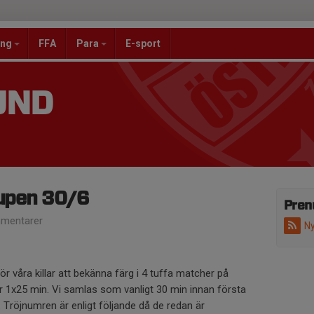
ang
FFA
Para
E-sport
UND
cupen 30/6
Pren
mentarer
Ny
ör våra killar att bekänna färg i 4 tuffa matcher på
är 1x25 min. Vi samlas som vanligt 30 min innan första
Tröjnumren är enligt följande då de redan är