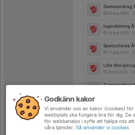
Sammandrag 
20 aug 2025
lagindelning 
14 aug 2025
Spelschema Å
11 aug 2025
Lilla Storsjöc
29 jun 2025
Sammandrag 
24 jun 2025
Godkänn kakor
Sammandrag J
Vi använder oss av kakor (cookies) för 
31 maj 2025
webbplats ska fungera bra för dig. De
för webbanalys i syfte att hjälpa oss att
våra tjänster.
Så använder vi cookies