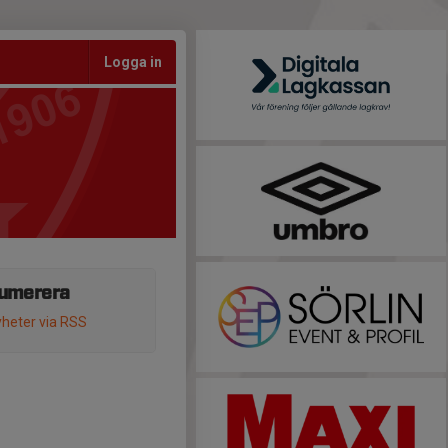
Logga in
umerera
heter via RSS