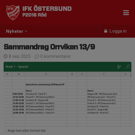
IFK ÖSTERSUND
P2016 Röd
Logga in
Nyheter
Sammandrag Orrviken 13/9
8 sep 2025
0 kommentarer