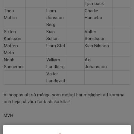
Tjärnback
Theo
Liam
Charlie
Mohlin
Jönsson
Hansebo
Berg
Sixten
Kian
Valter
Karlsson
Sultan
Sonidsson
Matteo
Liam Staf
Kian Nilsson
Melin
Noah
William
Axl
Sannemo
Lundberg
Johansson
Valter
Lundqvist
Vi hoppas att så många som möjligt har möjlighet att komma
och heja på våra fantastiska killar!
MVH
Ledare IFK Östersund p2016 röd.