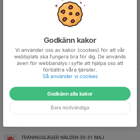
Dela nyhet
Godkänn kakor
Tidigare nyheter
Vi använder oss av kakor (cookies) för att vår
webbplats ska fungera bra för dig. De används
HÄRNÖ FOTBOLLSFEST 21-23 augusti
även för webbanalys i syfte att hjälpa oss att
4 aug, 09:31
0
förbättra våra tjänster.
Så använder vi cookies
Lilla Storsjöcupen 30/6
25 jun, 19:57
0
Godkänn alla kakor
Uppdaterat spelschema sammandrag Duved!
19 maj, 10:18
0
Bara nödvändiga
Sammandrag i Duvedshallen 23/5
18 maj, 19:41
2
TRÄNINGSLÄGER NÄLDEN 30-31 MAJ