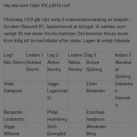
Hej alla som följer IFK p2016 röd!
På lördag 13/9 går vårt sista 5-mannasammandrag av stapeln i
Orrviken (Nysved IP). Spelschemat är bifogat. Vi samlas som
vanligt 30 min innan första matchen. Det kommer finnas kiosk.
Kom ihåg att ta med kläder efter väder. Lagen är enligt följande:
Lag1
Ledare 1
Lag 2
Ledare 2
lag 3
ledare 3
Nils Storm
Rickard
Anton
Niklas
Bosse
Alexand
Storm
Norrby
Norrby
Sjöberg
er
Sjöberg
Vidar
Viggo
Edvin
Sebastia
Dahlqvist
Lagercran
Molander
n
tz
Hanseb
o
Benjamin
Philip
Ezechias
Lindström
Holmberg
Nadjirom
Sigge
Seth
Alexander
Wiklund
Ejvergård
Berg