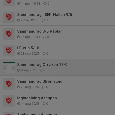
14 maj, 19:18
0
Sammandrag i SEP-Hallen 9/5
4 maj, 19:05
0
Sammandrag 3/5 Råplan
26 apr, 08:48
0
LF-cup 5/10
28 sep 2025
0
Sammandrag Orrviken 13/9
8 sep 2025
0
Sammandrag Strömsund
20 aug 2025
0
lagindelning Åscupen
14 aug 2025
0
Spelschema Åscupen