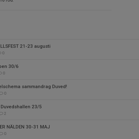
16 röd.
LSFEST 21-23 augusti
0
upen 30/6
0
pelschema sammandrag Duved!
0
Duvedshallen 23/5
2
ER NÄLDEN 30-31 MAJ
0