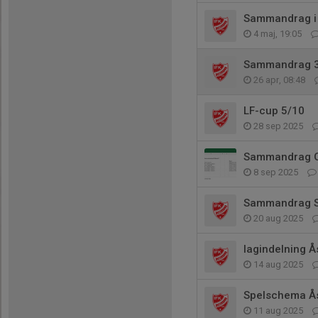
Sammandrag i 
4 maj, 19:05
Sammandrag 3
26 apr, 08:48
LF-cup 5/10
28 sep 2025
Sammandrag O
8 sep 2025
Sammandrag 
20 aug 2025
lagindelning 
14 aug 2025
Spelschema Å
11 aug 2025