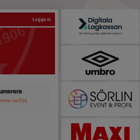
Logga in
umerera
heter via RSS