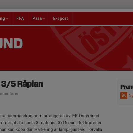
ang
FFA
Para
E-sport
UND
3/5 Råplan
Pren
mentarer
Ny
första sammandrag som arrangeras av IFK Östersund
ommer att få spela 3 matcher, 3x15 min. Det kommer
an kan köpa där. Parkering är lämpligast vid Torvalla