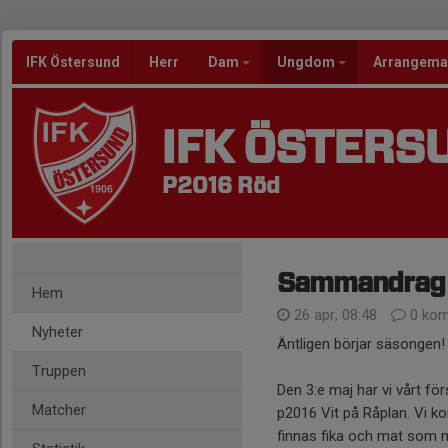
IFK Östersund
Herr
Dam
Ungdom
Arrangem
IFK ÖSTERS
P2016 Röd
Sammandrag 
Hem
26 apr, 08:48
0 kom
Nyheter
Äntligen börjar säsongen!
Truppen
Den 3:e maj har vi vårt 
Matcher
p2016 Vit på Råplan. Vi k
finnas fika och mat som m