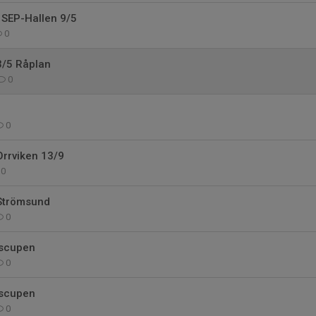
SEP-Hallen 9/5
0
/5 Råplan
0
0
rrviken 13/9
0
Strömsund
0
Åscupen
0
scupen
0