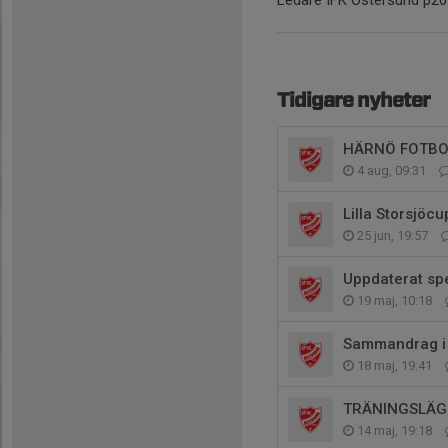
Ledare IFK Östersund p20
Tidigare nyheter
HÄRNÖ FOTBOL
4 aug, 09:31
Lilla Storsjöc
25 jun, 19:57
Uppdaterat s
19 maj, 10:18
Sammandrag i 
18 maj, 19:41
TRÄNINGSLÄG
14 maj, 19:18