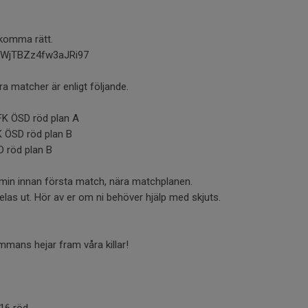
 komma rätt.
/RWjTBZz4fw3aJRi97
ra matcher är enligt följande.
IFK ÖSD röd plan A
K ÖSD röd plan B
D röd plan B
min innan första match, nära matchplanen.
las ut. Hör av er om ni behöver hjälp med skjuts.
ammans hejar fram våra killar!