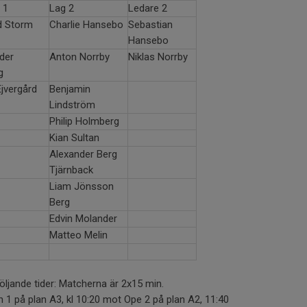
 1
Lag 2
Ledare 2
d Storm
Charlie Hansebo
Sebastian
Hansebo
der
Anton Norrby
Niklas Norrby
g
Ejvergård
Benjamin
Lindström
Philip Holmberg
Kian Sultan
Alexander Berg
Tjärnback
Liam Jönsson
Berg
Edvin Molander
Matteo Melin
ljande tider: Matcherna är 2x15 min.
 1 på plan A3, kl 10:20 mot Ope 2 på plan A2, 11:40