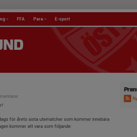
ang
FFA
Para
E-sport
UND
Pren
mentarer
Ny
r!
dags för årets sista utematcher som kommer innebära
agen kommer att vara som följande: