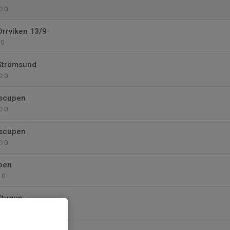
0
rrviken 13/9
0
Strömsund
0
Åscupen
0
scupen
0
upen
0
Stugun
0