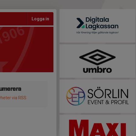
Logga in
umerera
heter via RSS