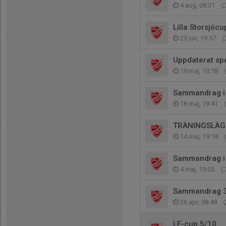
4 aug, 09:31
Lilla Storsjöc
25 jun, 19:57
Uppdaterat s
19 maj, 10:18
Sammandrag i 
18 maj, 19:41
TRÄNINGSLÄG
14 maj, 19:18
Sammandrag i 
4 maj, 19:05
Sammandrag 3
26 apr, 08:48
LF-cup 5/10