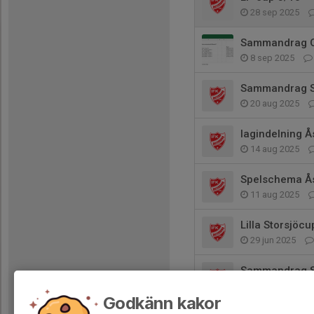
28 sep 2025
Sammandrag O
8 sep 2025
Sammandrag 
20 aug 2025
lagindelning 
14 aug 2025
Spelschema Å
11 aug 2025
Lilla Storsjöc
29 jun 2025
Sammandrag 
24 jun 2025
Godkänn kakor