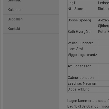
Statistik
Lag1
Ledare
Nils Storm
Rickar
Kalender
Bildgalleri
Bosse Sjöberg
Alexan
Sjöber
Kontakt
Seth Ejvergård
Peter 
Willian Lundberg
Liam Staf
Viggo Lagercrantz
Axl Johansson
Gabriel Jonsson
Ezechias Nadjirom
Sigge Wiklund
Lagen kommer att spela fö
Lag 1: Kl 09:00 mot Frösön