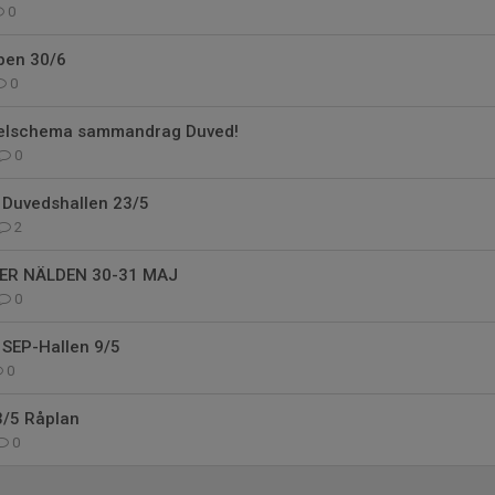
0
upen 30/6
0
pelschema sammandrag Duved!
0
Duvedshallen 23/5
2
ER NÄLDEN 30-31 MAJ
0
SEP-Hallen 9/5
0
/5 Råplan
0