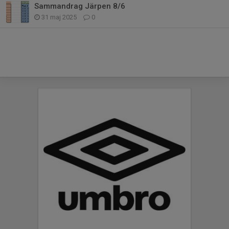
Sammandrag Järpen 8/6
31 maj 2025
0