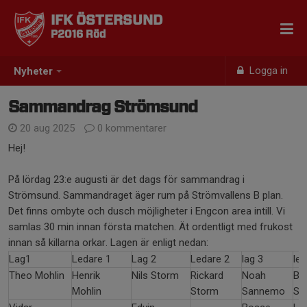
IFK ÖSTERSUND
P2016 Röd
Logga in
Nyheter
Sammandrag Strömsund
20 aug 2025
0 kommentarer
Hej!
På lördag 23:e augusti är det dags för sammandrag i
Strömsund. Sammandraget äger rum på Strömvallens B plan.
Det finns ombyte och dusch möjligheter i Engcon area intill. Vi
samlas 30 min innan första matchen. Ät ordentligt med frukost
innan så killarna orkar. Lagen är enligt nedan:
Lag1
Ledare 1
Lag 2
Ledare 2
lag 3
led
Theo Mohlin
Henrik
Nils Storm
Rickard
Noah
Bo
Mohlin
Storm
Sannemo
Sa