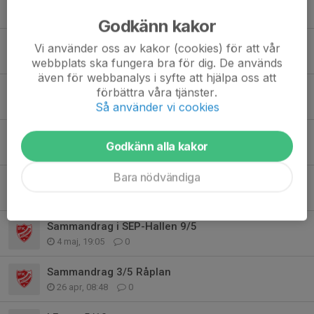
4 aug, 09:31
0
Godkänn kakor
Lilla Storsjöcupen 30/6
Vi använder oss av kakor (cookies) för att vår
25 jun, 19:57
0
webbplats ska fungera bra för dig. De används
även för webbanalys i syfte att hjälpa oss att
Uppdaterat spelschema sammandrag Duved!
förbättra våra tjänster.
19 maj, 10:18
0
Så använder vi cookies
Sammandrag i Duvedshallen 23/5
Godkänn alla kakor
18 maj, 19:41
2
Bara nödvändiga
TRÄNINGSLÄGER NÄLDEN 30-31 MAJ
14 maj, 19:18
0
Sammandrag i SEP-Hallen 9/5
4 maj, 19:05
0
Sammandrag 3/5 Råplan
26 apr, 08:48
0