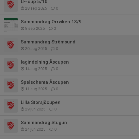
LF-cup 5/10
28 sep 2025
0
Sammandrag Orrviken 13/9
8 sep 2025
0
Sammandrag Strömsund
20 aug 2025
0
lagindelning Åscupen
14 aug 2025
0
Spelschema Åscupen
11 aug 2025
0
Lilla Storsjöcupen
29 jun 2025
0
Sammandrag Stugun
24 jun 2025
0