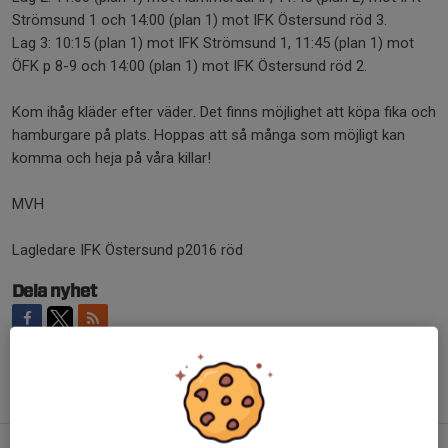
Strömsund 1 och 14:00 (plan 1) mot IFK Östersund röd 3.
Lag 3: 10:15 (plan 1) mot IFK Strömsund 1, 11:45 (plan 1) mot
ÖFK p 8-9 och 14:00 (plan 1) mot IFK Östersund röd 2.
Kom ihåg kläder efter väder. Det finns möjlighet att köpa fika och
hamburgare på plats. Hoppas att så många som möjligt kan
komma och heja på våra killar!
MVH
Lagledare IFK Östersund p2016 röd
Dela nyhet
Tidigare nyheter
HÄRNÖ FOTBOLLSFEST 21-23 augusti