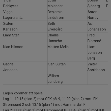
Vidar
Edvin
Bosse
Li
Dahlqvist
Molander
Sjöberg
Er
Viggo
Benjamin
Anton
Lagercrantz
Lindström
Norrby
Sixten
Seth
Axl
Karlsson
Ejvergård
Johansson
Liam Staf
Charlie
Fred
Hansebo
Blommé
Kian Nilsson
Matteo Melin
Liam
Jönsson
Berg
Gabriel
Kian Sultan
Valter
Jonsson
Sonidsson
William
Lundberg
Lagen kommer att spela:
Lag 1 : 10:15 (plan 2) mot ÖFK p8-9, 11:00 (plan 2) mot IFK
Strömsund 2 och 13:15 (plan 1) mot Hammerdal IF.
Lag 2: 11:00 (plan 1) mot Hammerdal IF, 11:45 (plan 2) mot IFK