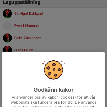
Laguppställning
95. Algot Dahlqvist
Evert Lillhannus
Folke Zackrisson
Frans Bruhn
Louie Westerlund
Olle Ivarsson
Ruben Edvinsson
Godkänn kakor
Vi använder oss av kakor (cookies) för att vår
Sixten Landahl
webbplats ska fungera bra för dig. De används