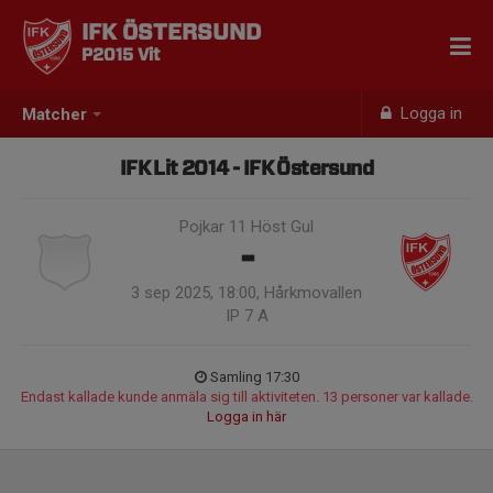
IFK ÖSTERSUND
P2015 Vit
Logga in
Matcher
IFK Lit 2014 - IFK Östersund
Pojkar 11 Höst Gul
-
3 sep 2025, 18:00, Hårkmovallen
IP 7 A
Samling 17:30
Endast kallade kunde anmäla sig till aktiviteten. 13 personer var kallade.
Logga in här