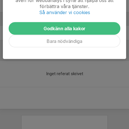
även för webbanalys i syfte att hjälpa oss att
Tille Andersson
förbättra våra tjänster.
Så använder vi cookies
Ledare
Godkänn alla kakor
Olof Pettersson
Tränare
Bara nödvändiga
Referat
Inget referat skrivet