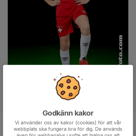
Godkänn kakor
Vi använder oss av kakor (cookies) för att vår
Position
-
webbplats ska fungera bra för dig. De används
Ålder
11 år
även för webbanalys i syfte att hjälpa oss att