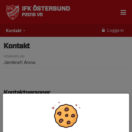
IFK ÖSTERSUND
P2015 Vit
Logga in
Kontakt
Kontakt
HEMMAPLAN
Jämtkraft Arena
Kontaktpersoner
Anna Müller
Lagledare/kontaktperson
073-040 65 32
anmu98@hotmail.com