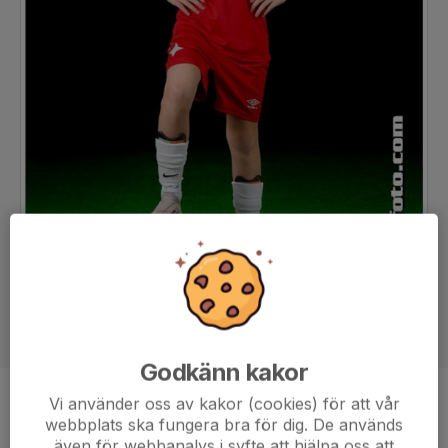
Godkänn kakor
Vi använder oss av kakor (cookies) för att vår
Position
-
webbplats ska fungera bra för dig. De används
Ålder
11 år
även för webbanalys i syfte att hjälpa oss att