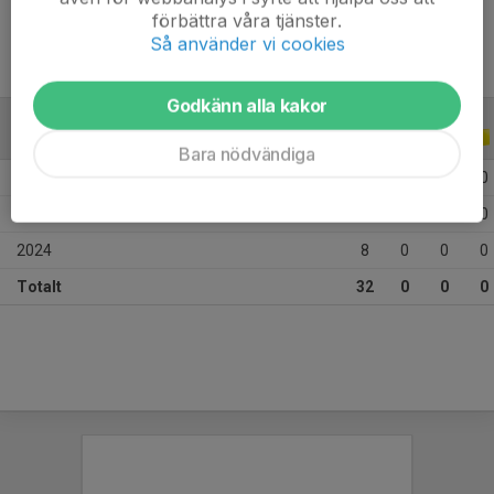
förbättra våra tjänster.
Så använder vi cookies
Godkänn alla kakor
ALLA SERIER
ALLA ÅR
Bara nödvändiga
2026
4
0
0
0
2025
20
0
0
0
2024
8
0
0
0
Totalt
32
0
0
0