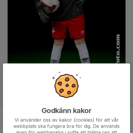
Godkänn kakor
Vi använder oss av kakor (cookies) för att vår
Position
-
webbplats ska fungera bra för dig. De används
Ålder
11 år
även för webbanalys i syfte att hjälpa oss att