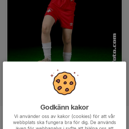
Godkänn kakor
Vi använder oss av kakor (cookies) för att vår
Position
-
webbplats ska fungera bra för dig. De används
Ålder
11 år
även för webbanalys i syfte att hjälpa oss att