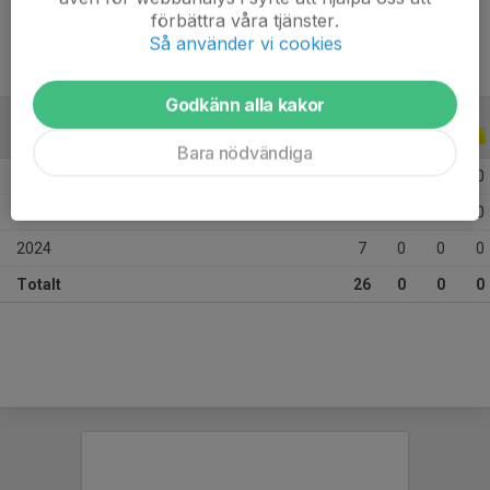
förbättra våra tjänster.
Så använder vi cookies
Godkänn alla kakor
ALLA SERIER
ALLA ÅR
Bara nödvändiga
2026
3
0
0
0
2025
16
0
0
0
2024
7
0
0
0
Totalt
26
0
0
0