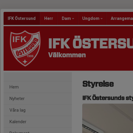
IFK Östersund
Herr
Dam
Ungdom
Arrangem
IFK ÖSTERS
Välkommen
Styrelse
Hem
IFK Östersunds st
Nyheter
Våra lag
Kalender