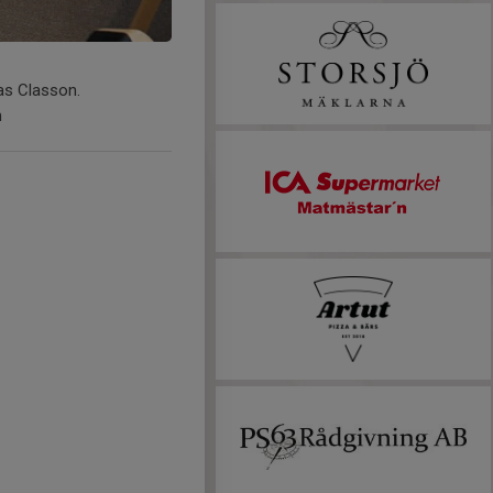
as Classon.
m