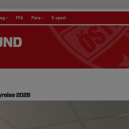
ang
FFA
Para
E-sport
UND
yrelse 2026