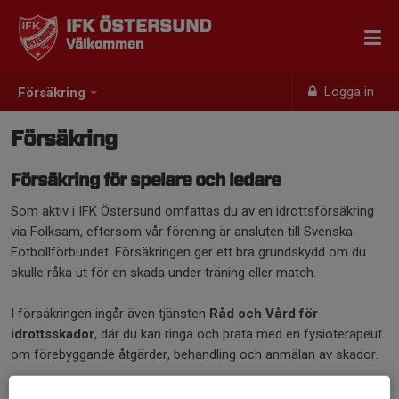
IFK ÖSTERSUND
Välkommen
Logga in
Försäkring
Försäkring
Försäkring för spelare och ledare
Som aktiv i IFK Östersund omfattas du av en idrottsförsäkring
via Folksam, eftersom vår förening är ansluten till Svenska
Fotbollförbundet. Försäkringen ger ett bra grundskydd om du
skulle råka ut för en skada under träning eller match.
I försäkringen ingår även tjänsten
Råd och Vård för
idrottsskador
, där du kan ringa och prata med en fysioterapeut
om förebyggande åtgärder, behandling och anmälan av skador.
Fysioterapeuten gör en första bedömning via telefon och vid