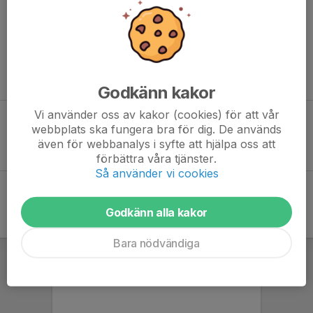
behov kan du få vidare hjälp, exempelvis besök hos
fysioterapeut eller läkare. Försäkringen omfattar
två besök hos
fysioterapeut och ett besök hos läkare
.
Ring
020-44 11 11
för att boka första bedömning via telefon.
Godkänn kakor
Vi använder oss av kakor (cookies) för att vår
webbplats ska fungera bra för dig. De används
Läs mer om idrottsförsäkringen här
Länk till Folksam
även för webbanalys i syfte att hjälpa oss att
förbättra våra tjänster.
Så använder vi cookies
Godkänn alla kakor
Bara nödvändiga