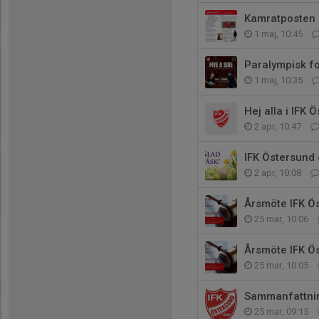
Kamratposten 
1 maj, 10:45
Paralympisk fo
1 maj, 10:35
Hej alla i IFK 
2 apr, 10:47
IFK Östersund 
2 apr, 10:08
Årsmöte IFK Ö
25 mar, 10:06
Årsmöte IFK Ö
25 mar, 10:05
Sammanfattnin
25 mar, 09:15