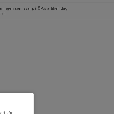
öreningen som svar på ÖP:s artikel idag
0
att vår