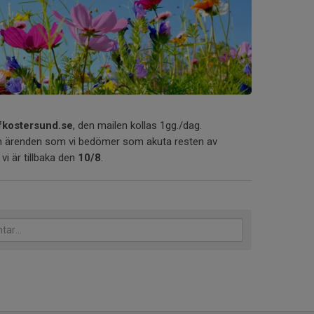
fkostersund.se
, den mailen kollas 1gg./dag.
m ärenden som vi bedömer som akuta resten av
vi är tillbaka den
10/8
.