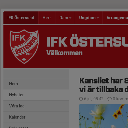
IFK Östersund
Herr
Dam
Ungdom
Arrangem
IFK ÖSTERS
Välkommen
Kansliet har
Hem
vi är tillbaka
Nyheter
6 jul, 08:42
0 komme
Våra lag
Kalender