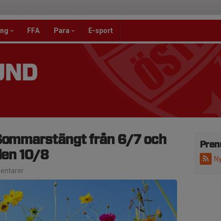
ang
FFA
Para
E-sport
UND
 Sommarstängt från 6/7 och
Pren
 den 10/8
Ny
ntarer