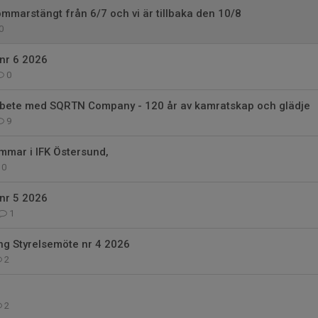
ommarstängt från 6/7 och vi är tillbaka den 10/8
0
nr 6 2026
0
rbete med SQRTN Company - 120 år av kamratskap och glädje
9
mmar i IFK Östersund,
0
nr 5 2026
1
g Styrelsemöte nr 4 2026
2
2