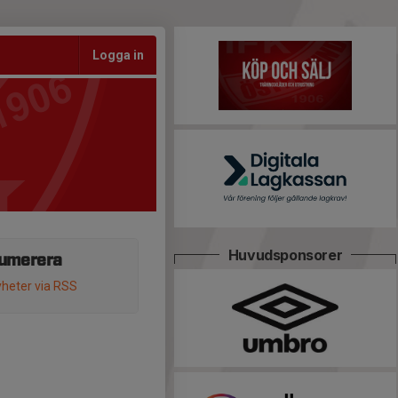
Logga in
Huvudsponsorer
umerera
heter via RSS