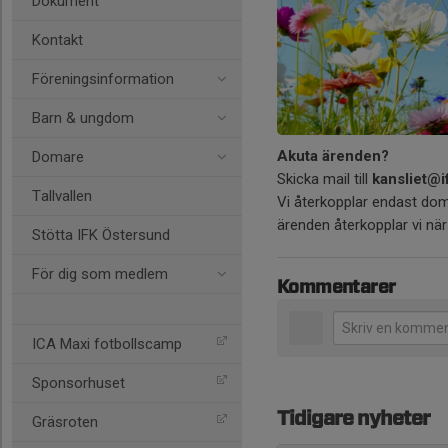
Dokument
Kontakt
Föreningsinformation
Barn & ungdom
Akuta ärenden?
Domare
Skicka mail till
kansliet@i
Tallvallen
Vi återkopplar endast do
ärenden återkopplar vi när 
Stötta IFK Östersund
För dig som medlem
Kommentarer
ICA Maxi fotbollscamp
Sponsorhuset
Tidigare nyheter
Gräsroten