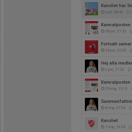
Kansliet har S
6 jul, 08:42
Kamratposten 
28 jun, 21:53
Fortsatt sama
24 jun, 20:55
Hej alla medle
2 jun, 11:52
Kamratposten 
29 maj, 15:15
Sammanfattnin
8 maj, 07:04
Kansliet
7 maj, 13:34