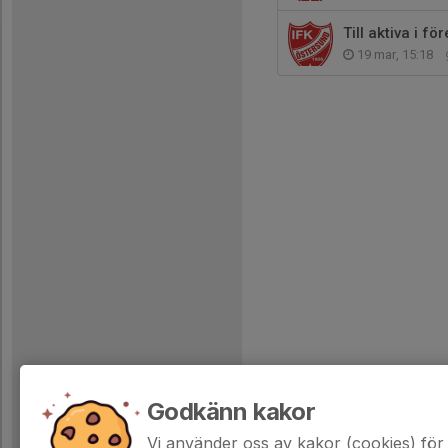
Till aktiva i f
19 mar, 15:18
Godkänn kakor
Vi använder oss av kakor (cookies) för 