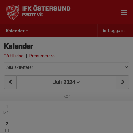
IFK ÖSTERSUND
P2017 Vit
Logga in
Kalender
Kalender
Gå till idag
|
Prenumerera
Juli 2024
v.27
1
Mån
2
Tis