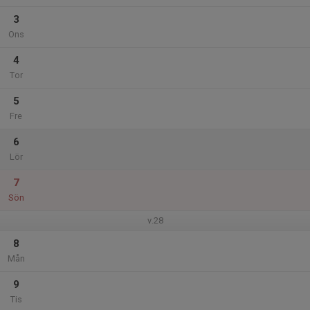
3
Ons
4
Tor
5
Fre
6
Lör
7
Sön
v.28
8
Mån
9
Tis