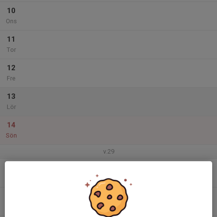
10
Ons
11
Tor
12
Fre
13
Lör
14
Sön
v.29
15
Mån
16
Tis