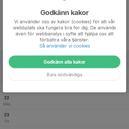
17
Godkänn kakor
Ons
Vi använder oss av kakor (cookies) för att vår
18
webbplats ska fungera bra för dig. De används
Tor
även för webbanalys i syfte att hjälpa oss att
19
förbättra våra tjänster.
Fre
Så använder vi cookies
20
Godkänn alla kakor
Lör
21
Bara nödvändiga
Sön
v.30
22
Mån
23
Tis