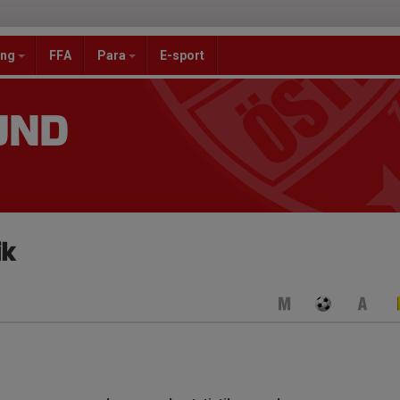
ang
FFA
Para
E-sport
UND
ik