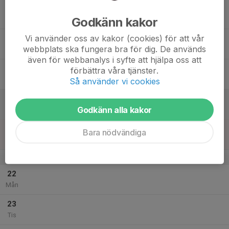
17
Godkänn kakor
Ons
Vi använder oss av kakor (cookies) för att vår
18
webbplats ska fungera bra för dig. De används
Tor
även för webbanalys i syfte att hjälpa oss att
19
förbättra våra tjänster.
Fre
Så använder vi cookies
20
Godkänn alla kakor
Lör
21
Bara nödvändiga
Sön
v.4
22
Mån
23
Tis