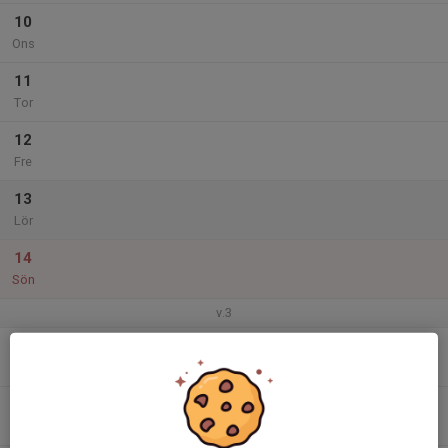
10
Ons
11
Tor
12
Fre
13
Lör
14
Sön
v.3
15
Mån
16
Tis