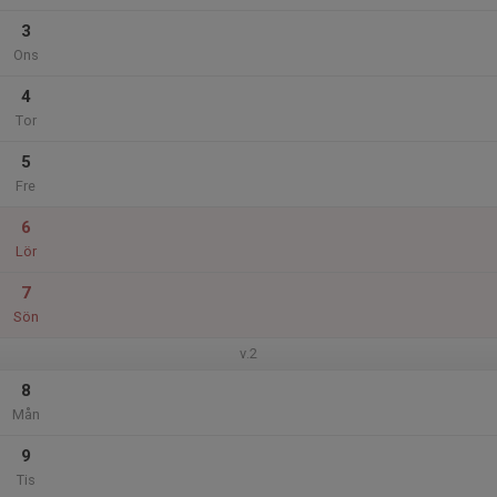
3
Ons
4
Tor
5
Fre
6
Lör
7
Sön
v.2
8
Mån
9
Tis