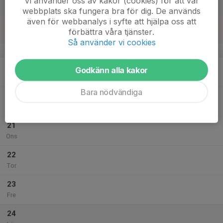
Vi använder oss av kakor (cookies) för att vår
Lör
webbplats ska fungera bra för dig. De används
även för webbanalys i syfte att hjälpa oss att
18
förbättra våra tjänster.
Sön
Så använder vi cookies
v.8
19
Godkänn alla kakor
Mån
Bara nödvändiga
20
Tis
21
Ons
22
Tor
23
Fre
24