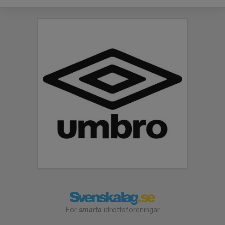
För
smarta
idrottsföreningar