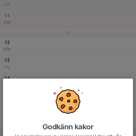
Lör
11
Sön
v.7
12
Mån
13
Tis
14
Ons
15
Tor
16
Fre
Godkänn kakor
17