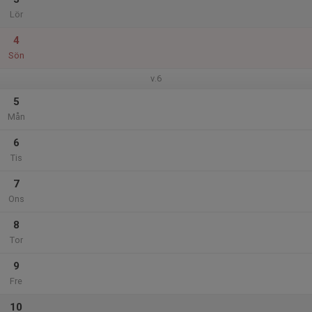
Lör
4
Sön
v.6
5
Mån
6
Tis
7
Ons
8
Tor
9
Fre
10