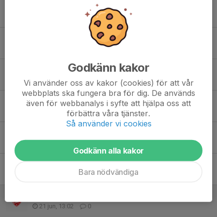
Mid Nordic Cup
6 jul, 13:57
20
Sommaruppehåll och info inför hösten
4 jul, 22:53
1
Godkänn kakor
Uppföljning av händelse vid dagens match
2 jul, 18:21
2
Vi använder oss av kakor (cookies) för att vår
webbplats ska fungera bra för dig. De används
Information Storsjöcupen
även för webbanalys i syfte att hjälpa oss att
29 jun, 23:09
2
förbättra våra tjänster.
Så använder vi cookies
Desperat
26 jun, 21:06
2
Godkänn alla kakor
Storsjöcupen
Bara nödvändiga
23 jun, 20:58
1
Träning/Storsjöcupen
21 jun, 13:02
0