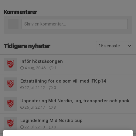
Kommentarer
Tidigare nyheter
Inför höstsäsongen
4 aug, 20:46
1
Extraträning för de som vill med IFK p14
27 jul, 21:12
0
Uppdatering Mid Nordic, lag, transporter och packlista
26 jul, 22:17
3
Lagindelning Mid Nordic cup
22 jul, 22:13
0