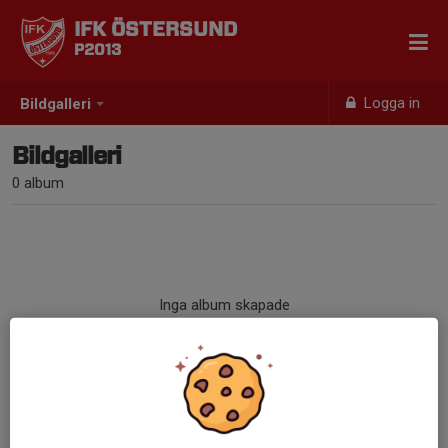
IFK ÖSTERSUND
P2013
Logga in
Bildgalleri
Bildgalleri
0 album
Inga album skapade