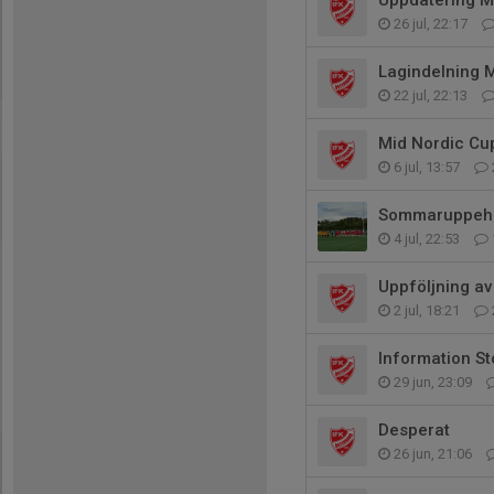
Uppdatering Mi
26 jul, 22:17
Lagindelning 
22 jul, 22:13
Mid Nordic Cu
6 jul, 13:57
Sommaruppehål
4 jul, 22:53
Uppföljning a
2 jul, 18:21
Information S
29 jun, 23:09
Desperat
26 jun, 21:06