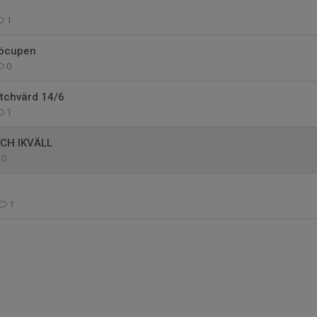
1
jöcupen
0
tchvärd 14/6
1
CH IKVÄLL
0
1