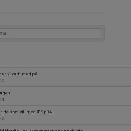
per vi varit med på
0
ongen
1
ör de som vill med IFK p14
0