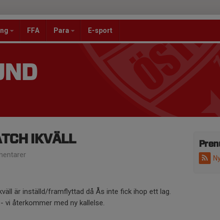
ang
FFA
Para
E-sport
UND
TCH IKVÄLL
Pren
entarer
Ny
l är inställd/framflyttad då Ås inte fick ihop ett lag.
t - vi återkommer med ny kallelse.