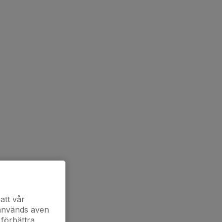
att vår
 används även
 förbättra