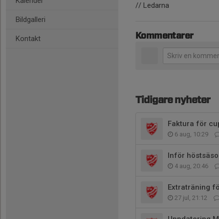
Kalender
// Ledarna
Bildgalleri
Kommentarer
Kontakt
Tidigare nyheter
Faktura för cu
6 aug, 10:29
Inför höstsäs
4 aug, 20:46
Extraträning f
27 jul, 21:12