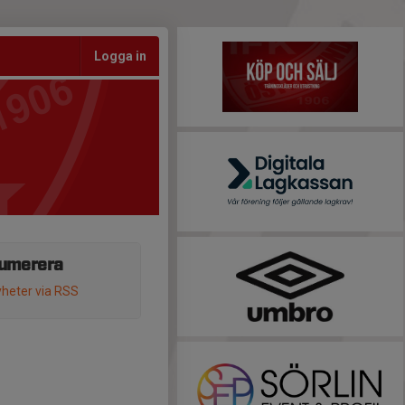
Logga in
umerera
heter via RSS