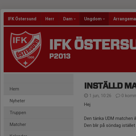
IFK Östersund
Herr
Dam
Ungdom
Arrangem
IFK ÖSTERS
P2013
INSTÄLLD MA
Hem
1 jun, 10:26
0 komm
Nyheter
Hej
Truppen
Den tänka UDM matchen ikväl
Matcher
Den blir på söndag iställe