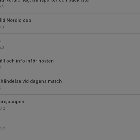
d Nordic, lag, transporter och packlista
3
Mid Nordic cup
0
p
20
l och info inför hösten
1
v händelse vid dagens match
2
torsjöcupen
2
2