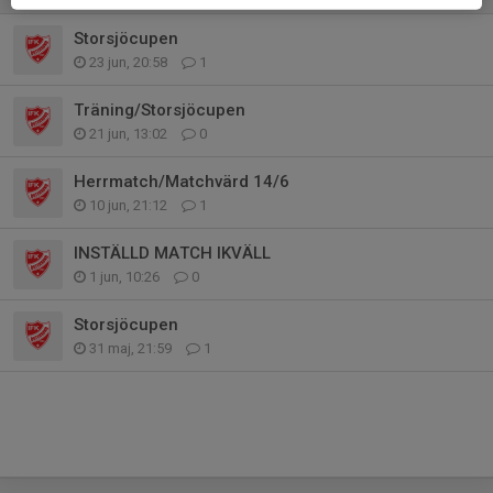
Storsjöcupen
23 jun, 20:58
1
Träning/Storsjöcupen
21 jun, 13:02
0
Herrmatch/Matchvärd 14/6
10 jun, 21:12
1
INSTÄLLD MATCH IKVÄLL
1 jun, 10:26
0
Storsjöcupen
31 maj, 21:59
1