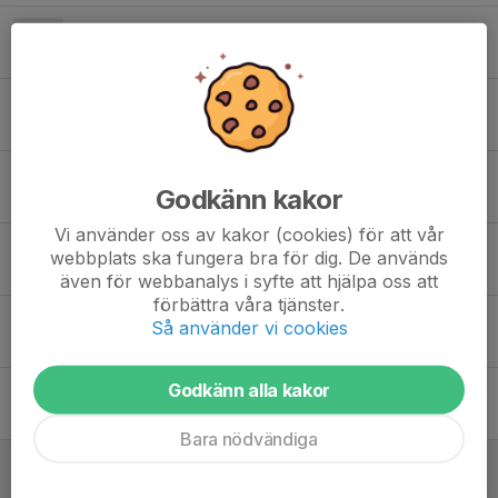
Uppdatering Mid Nordic, lag, transporter och packlista
26 jul, 22:17
3
Lagindelning Mid Nordic cup
22 jul, 22:13
0
Mid Nordic Cup
Godkänn kakor
6 jul, 13:57
20
Vi använder oss av kakor (cookies) för att vår
Sommaruppehåll och info inför hösten
webbplats ska fungera bra för dig. De används
4 jul, 22:53
1
även för webbanalys i syfte att hjälpa oss att
förbättra våra tjänster.
Uppföljning av händelse vid dagens match
Så använder vi cookies
2 jul, 18:21
2
Godkänn alla kakor
Information Storsjöcupen
29 jun, 23:09
2
Bara nödvändiga
Desperat
26 jun, 21:06
2