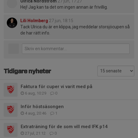
Ulrica Nordström
27 jun, 17:27
Hej! Jag kan ta det om ingen annan är frivillig.
Lili Holmberg
27 jun, 18:15
Tack Ulrica du är en klippa, jag meddelar storsjöcupen så
de har rätt info.
Tidigare nyheter
Faktura för cuper vi varit med på
6 aug, 10:29
0
Inför höstsäsongen
4 aug, 20:46
1
Extraträning för de som vill med IFK p14
27 jul, 21:12
0