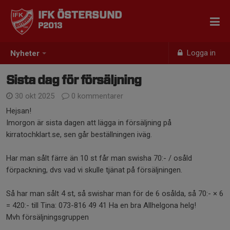
IFK ÖSTERSUND
P2013
Logga in
Nyheter
Sista dag för försäljning
30 okt 2025
0 kommentarer
Hejsan!
Imorgon är sista dagen att lägga in försäljning på
kirratochklart.se, sen går beställningen iväg.
Har man sålt färre än 10 st får man swisha 70:- / osåld
förpackning, dvs vad vi skulle tjänat på försäljningen.
Så har man sålt 4 st, så swishar man för de 6 osålda, så 70:- × 6
= 420:- till Tina: 073-816 49 41 Ha en bra Allhelgona helg!
Mvh försäljningsgruppen