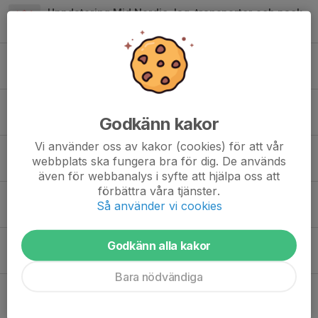
Uppdatering Mid Nordic, lag, transporter och packlista
26 jul, 22:17
3
Lagindelning Mid Nordic cup
22 jul, 22:13
0
Mid Nordic Cup
Godkänn kakor
6 jul, 13:57
20
Vi använder oss av kakor (cookies) för att vår
Sommaruppehåll och info inför hösten
webbplats ska fungera bra för dig. De används
4 jul, 22:53
1
även för webbanalys i syfte att hjälpa oss att
förbättra våra tjänster.
Uppföljning av händelse vid dagens match
Så använder vi cookies
2 jul, 18:21
2
Information Storsjöcupen
Godkänn alla kakor
29 jun, 23:09
2
Bara nödvändiga
Desperat
26 jun, 21:06
2