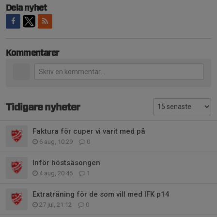
Dela nyhet
Kommentarer
Tidigare nyheter
Faktura för cuper vi varit med på
6 aug, 10:29
0
Inför höstsäsongen
4 aug, 20:46
1
Extraträning för de som vill med IFK p14
27 jul, 21:12
0