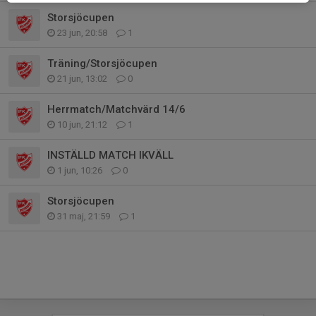
Storsjöcupen
23 jun, 20:58
1
Träning/Storsjöcupen
21 jun, 13:02
0
Herrmatch/Matchvärd 14/6
10 jun, 21:12
1
INSTÄLLD MATCH IKVÄLL
1 jun, 10:26
0
Storsjöcupen
31 maj, 21:59
1