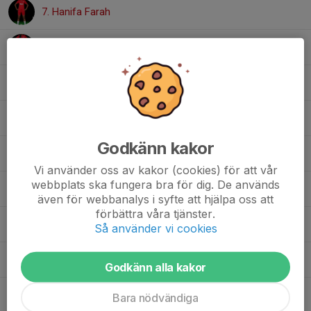
7. Hanifa Farah
2. Jillian Ngmabou
23. Jitu Rashid
25. Karin Lassemo
Godkänn kakor
8. Kerstin Biasoletto
Vi använder oss av kakor (cookies) för att vår
webbplats ska fungera bra för dig. De används
27. Klara Wallin
även för webbanalys i syfte att hjälpa oss att
förbättra våra tjänster.
1. Kristin Samuelsson
Så använder vi cookies
11. Lo Persson
Godkänn alla kakor
10. Lykke Norén
Bara nödvändiga