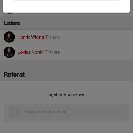
22. Milli Åberg
Ledare
Henrik Widing
Tränare
Lovisa Norén
Tränare
Referat
Inget referat skrivet