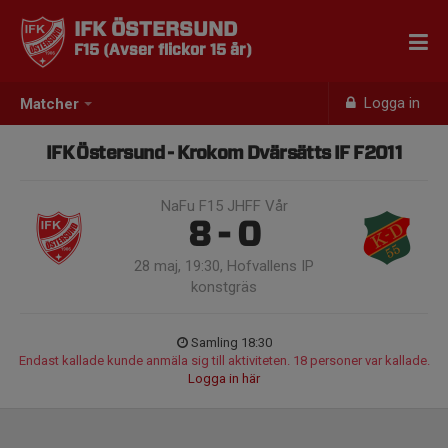
IFK ÖSTERSUND
F15 (Avser flickor 15 år)
Logga in
Matcher
IFK Östersund - Krokom Dvärsätts IF F2011
NaFu F15 JHFF Vår
8 - 0
28 maj, 19:30, Hofvallens IP
konstgräs
Samling 18:30
Endast kallade kunde anmäla sig till aktiviteten. 18 personer var kallade.
Logga in här