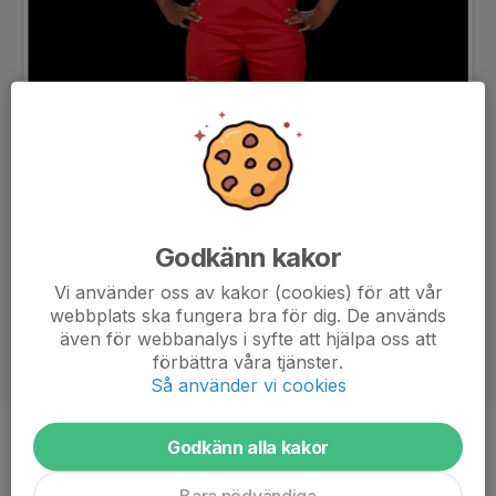
Godkänn kakor
Vi använder oss av kakor (cookies) för att vår
webbplats ska fungera bra för dig. De används
även för webbanalys i syfte att hjälpa oss att
förbättra våra tjänster.
Så använder vi cookies
Godkänn alla kakor
Ålder
14 år
Bara nödvändiga