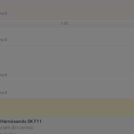
na B
v.32
na B
na B
na B
 Härnösands SK F11
öst MFF/ÅFF/JH RÖD