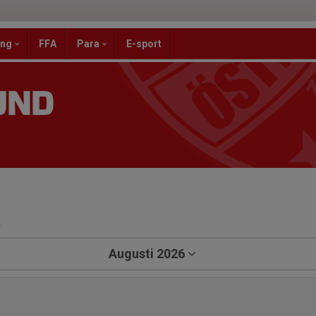
ang
FFA
Para
E-sport
UND
a
Augusti 2026