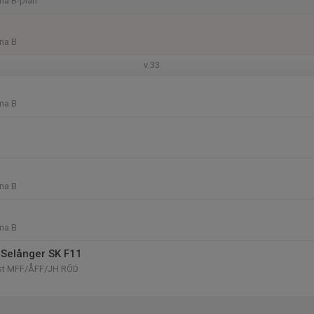
na B-plan
na B
v.33
na B
na B
na B
Selånger SK F11
öst MFF/ÅFF/JH RÖD