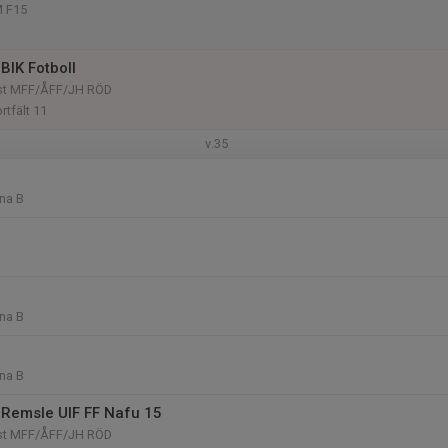
M F15
BIK Fotboll
öst MFF/ÅFF/JH RÖD
tfält 11
v.35
na B
na B
na B
Remsle UIF FF Nafu 15
öst MFF/ÅFF/JH RÖD