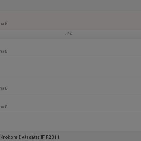
na B
v.34
na B
na B
na B
Krokom Dvärsätts IF F2011