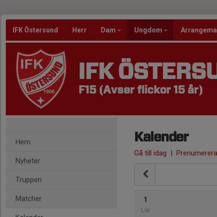
IFK Östersund
Herr
Dam
Ungdom
Arrangem
IFK ÖSTERS
F15 (Avser flickor 15 år)
Kalender
Hem
Gå till idag
|
Prenumerer
Nyheter
Truppen
Matcher
1
Lör