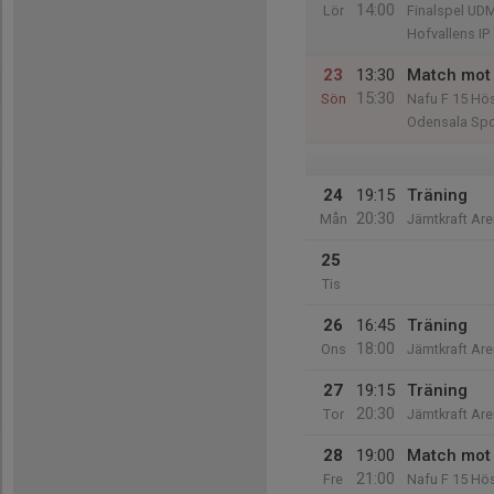
14:00
Lör
Finalspel UD
Hofvallens IP
23
13:30
Match mot 
15:30
Sön
Nafu F 15 H
Odensala Spor
24
19:15
Träning
20:30
Mån
Jämtkraft Are
25
Tis
26
16:45
Träning
18:00
Ons
Jämtkraft Are
27
19:15
Träning
20:30
Tor
Jämtkraft Are
28
19:00
Match mot 
21:00
Fre
Nafu F 15 H