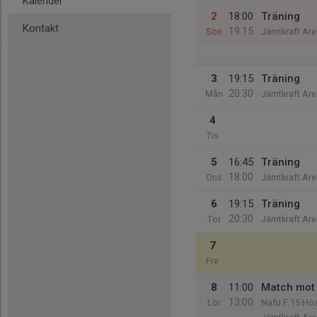
Kalender
2
18:00
Träning
Kontakt
19:15
Sön
Jämtkraft Are
3
19:15
Träning
20:30
Mån
Jämtkraft Are
4
Tis
5
16:45
Träning
18:00
Ons
Jämtkraft Are
6
19:15
Träning
20:30
Tor
Jämtkraft Are
7
Fre
8
11:00
Match mot
13:00
Lör
Nafu F 15 H