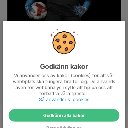
Godkänn kakor
Vi använder oss av kakor (cookies) för att vår
webbplats ska fungera bra för dig. De används
även för webbanalys i syfte att hjälpa oss att
förbättra våra tjänster.
Så använder vi cookies
Godkänn alla kakor
Ålder
14 år
Bara nödvändiga