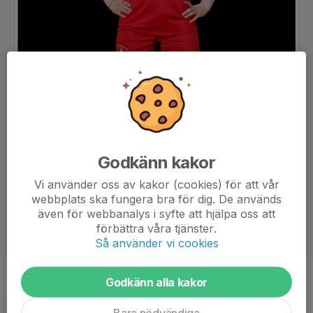
Godkänn kakor
Vi använder oss av kakor (cookies) för att vår
webbplats ska fungera bra för dig. De används
även för webbanalys i syfte att hjälpa oss att
förbättra våra tjänster.
Så använder vi cookies
Godkänn alla kakor
Ålder
15 år
Bara nödvändiga