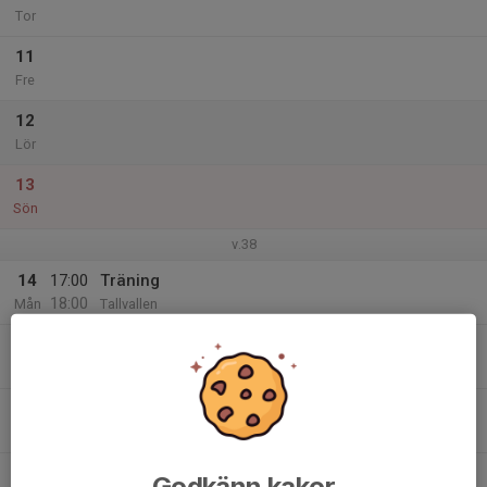
Tor
11
Fre
12
Lör
13
Sön
v.38
14
17:00
Träning
18:00
Mån
Tallvallen
15
Tis
16
Ons
17
Godkänn kakor