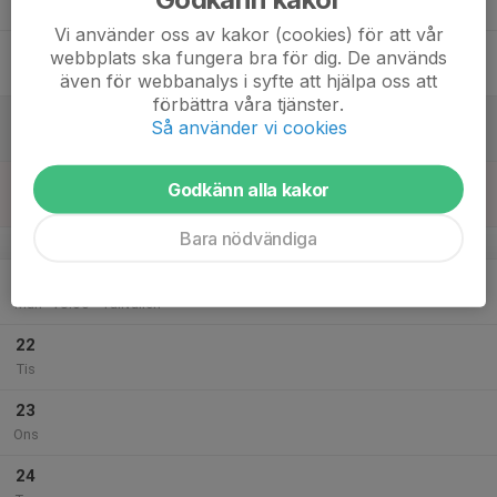
Tor
Vi använder oss av kakor (cookies) för att vår
18
webbplats ska fungera bra för dig. De används
Fre
även för webbanalys i syfte att hjälpa oss att
förbättra våra tjänster.
19
Så använder vi cookies
Lör
20
Godkänn alla kakor
Sön
Bara nödvändiga
v.39
21
17:00
Träning
18:00
Mån
Tallvallen
22
Tis
23
Ons
24