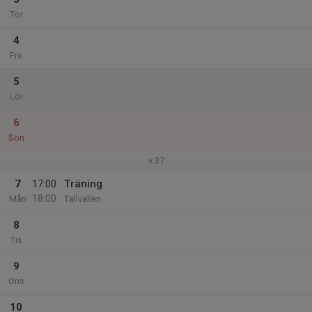
Tor
4
Fre
5
Lör
6
Sön
v.37
7
17:00
Träning
18:00
Mån
Tallvallen
8
Tis
9
Ons
10