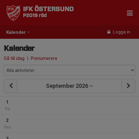
IFK ÖSTERSUND
P2019 röd
Logga in
Kalender
Kalender
Gå till idag
|
Prenumerera
September 2026
1
Tis
2
Ons
3