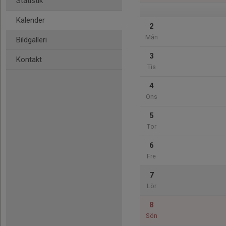
Statistik
Kalender
2
Mån
Bildgalleri
3
Kontakt
Tis
4
Ons
5
Tor
6
Fre
7
Lör
8
Sön