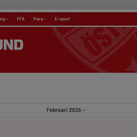
ang
FFA
Para
E-sport
UND
a
Februari 2026