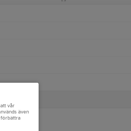
v.9
att vår
 används även
 förbättra