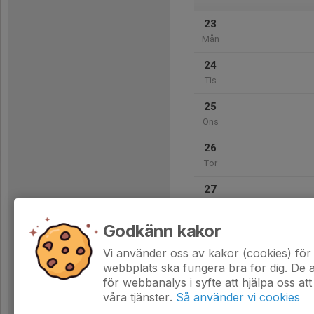
23
Mån
24
Tis
25
Ons
26
Tor
27
Fre
Godkänn kakor
28
Lör
Vi använder oss av kakor (cookies) för 
webbplats ska fungera bra för dig. De
för webbanalys i syfte att hjälpa oss att
våra tjänster.
Så använder vi cookies