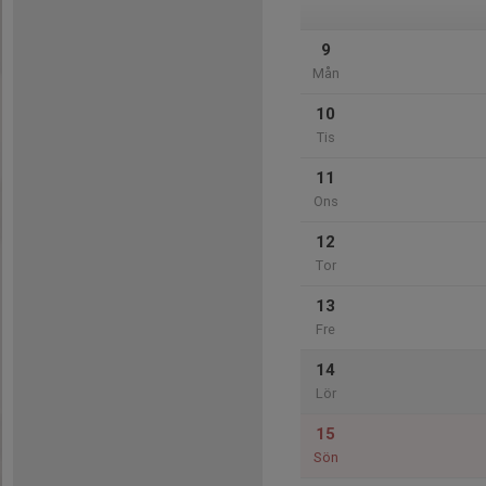
9
Mån
10
Tis
11
Ons
12
Tor
13
Fre
14
Lör
15
Sön