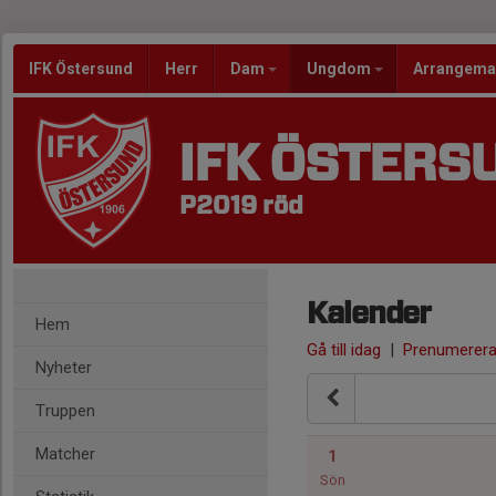
IFK Östersund
Herr
Dam
Ungdom
Arrangem
IFK ÖSTERS
P2019 röd
Kalender
Hem
Gå till idag
|
Prenumerer
Nyheter
Truppen
Matcher
1
Sön