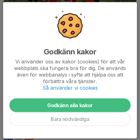
Vilken stämning det var igår i SEP arena!
Godkänn kakor
Vi hade två lag på plats som båda fick med sig två vinster
vardera. Och det är så roligt att se killarnas inställning till att
Vi använder oss av kakor (cookies) för att vår
kämpa oavsett position.
webbplats ska fungera bra för dig. De används
även för webbanalys i syfte att hjälpa oss att
Vi fick se ett fantastiskt passningsspel och utnyttjande av ytor
förbättra våra tjänster.
på ett ännu bättre sätt än tidigare. Och vi är så glada för alla
Så använder vi cookies
peppande ord som killarna skickar med varandra under
matcherna.
Godkänn alla kakor
Peppen på sidan av plan ger också mycket energi! Tack till er
Bara nödvändiga
som hejade från sidan! Fina fotbollsminnen!
Dela nyhet