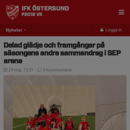
IFK ÖSTERSUND
P2018 Vit
Logga in
Nyheter
Delad glädje och framgångar på
säsongens andra sammandrag i SEP
arena
24 maj, 15:21
0 kommentarer