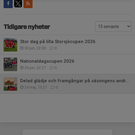
Tidigare nyheter
Stor dag på lilla Storsjöcupen 2026
30 jun, 22:00
0
Nationaldagscupen 2026
26 jun, 22:27
0
Delad glädje och framgångar på säsongens andra sammandrag i SEP arena
24 maj, 15:21
0