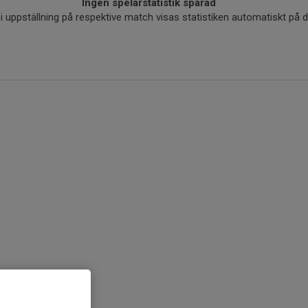
Ingen spelarstatistik sparad
r i uppställning på respektive match visas statistiken automatiskt på 