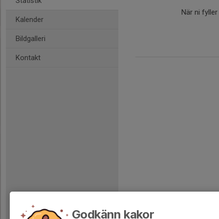
Statistik
När ni fylle
Kalender
Bildgalleri
Kontakt
Godkänn kakor