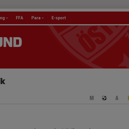
ang
FFA
Para
E-sport
UND
ik