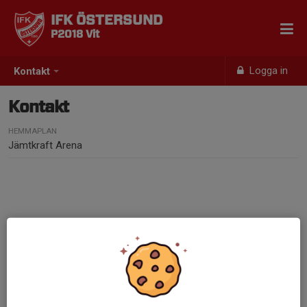
IFK ÖSTERSUND
P2018 Vit
Logga in
Kontakt
Kontakt
HEMMAPLAN
Jämtkraft Arena