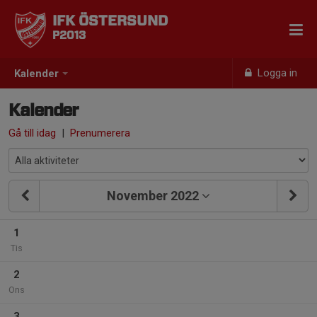
IFK ÖSTERSUND
P2013
Logga in
Kalender
Kalender
Gå till idag
|
Prenumerera
November 2022
1
Tis
2
Ons
3