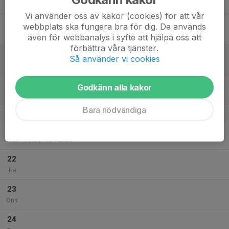
Tor
Vi använder oss av kakor (cookies) för att vår
18
webbplats ska fungera bra för dig. De används
Fre
även för webbanalys i syfte att hjälpa oss att
förbättra våra tjänster.
19
Så använder vi cookies
Lör
20
Godkänn alla kakor
Sön
Bara nödvändiga
v.47
21
18:00
Träning (Instruktör)
19:00
Mån
I5-hallen
22
Tis
23
Ons
24