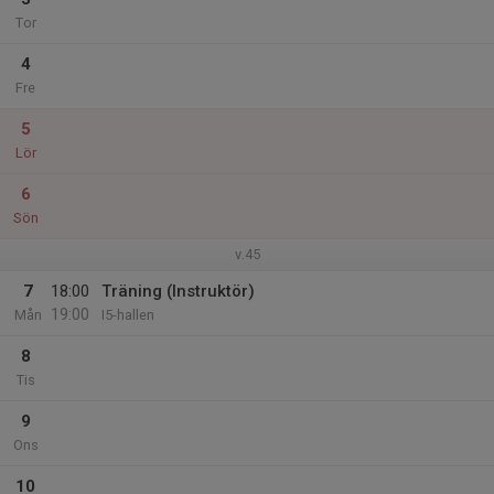
Tor
4
Fre
5
Lör
6
Sön
v.45
7
18:00
Träning (Instruktör)
19:00
Mån
I5-hallen
8
Tis
9
Ons
10