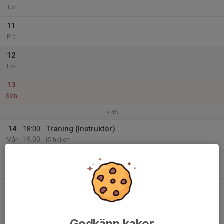
Tor
11
Fre
12
Lör
13
Sön
v.46
14
18:00
Träning (Instruktör)
19:00
Mån
I5-hallen
15
Tis
16
Ons
17
Godkänn kakor