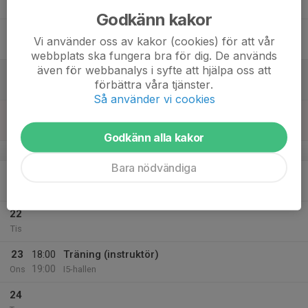
Tor
Godkänn kakor
18
Vi använder oss av kakor (cookies) för att vår
Fre
webbplats ska fungera bra för dig. De används
även för webbanalys i syfte att hjälpa oss att
19
förbättra våra tjänster.
Lör
Så använder vi cookies
20
Sön
Godkänn alla kakor
v.12
Bara nödvändiga
21
Mån
22
Tis
23
18:00
Träning (instruktör)
19:00
Ons
I5-hallen
24