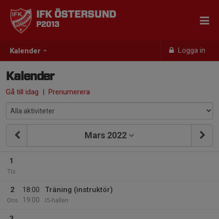
IFK ÖSTERSUND
P2013
Logga in
Kalender
Kalender
Gå till idag
|
Prenumerera
Mars 2022
1
Tis
2
18:00
Träning (instruktör)
19:00
Ons
I5-hallen
3