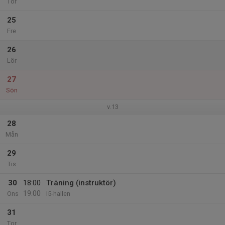
Tor
25
Fre
26
Lör
27
Sön
v.13
28
Mån
29
Tis
30
18:00
Träning (instruktör)
19:00
Ons
I5-hallen
31
Tor