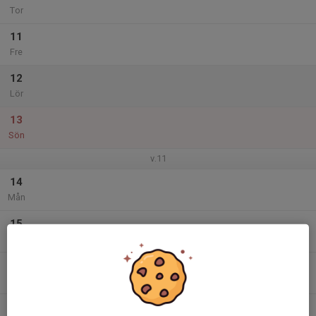
Tor
11
Fre
12
Lör
13
Sön
v.11
14
Mån
15
Tis
16
18:00
Träning (instruktör)
19:00
Ons
I5-hallen
17