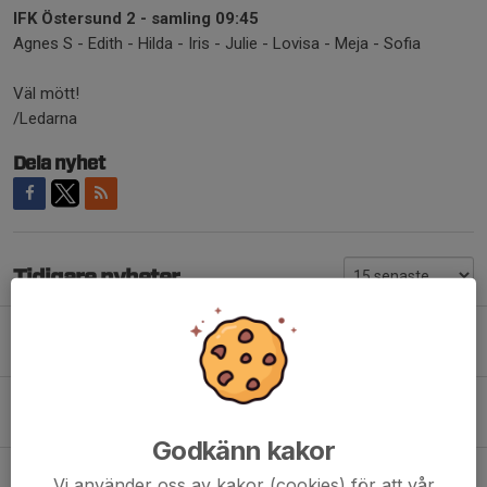
IFK Östersund 2 - samling 09:45
Agnes S - Edith - Hilda - Iris - Julie - Lovisa - Meja - Sofia
Väl mött!
/Ledarna
Dela nyhet
Tidigare nyheter
⚽ Nu drar höstsäsongen igång!
4 aug, 23:11
0
Tack för allt Leja!
11 maj, 20:57
1
Godkänn kakor
Värdegrund – Tema Laganda
Vi använder oss av kakor (cookies) för att vår