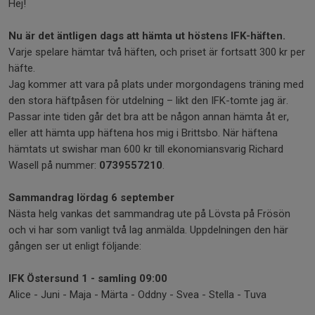
Hej!
Nu är det äntligen dags att hämta ut höstens IFK-häften.
Varje spelare hämtar två häften, och priset är fortsatt 300 kr per
häfte.
Jag kommer att vara på plats under morgondagens träning med
den stora häftpåsen för utdelning – likt den IFK-tomte jag är.
Passar inte tiden går det bra att be någon annan hämta åt er,
eller att hämta upp häftena hos mig i Brittsbo. När häftena
hämtats ut swishar man 600 kr till ekonomiansvarig Richard
Wasell på nummer:
0739557210
.
Sammandrag lördag 6 september
Nästa helg vankas det sammandrag ute på Lövsta på Frösön
och vi har som vanligt två lag anmälda. Uppdelningen den här
gången ser ut enligt följande:
IFK Östersund 1 - samling 09:00
Alice - Juni - Maja - Märta - Oddny - Svea - Stella - Tuva