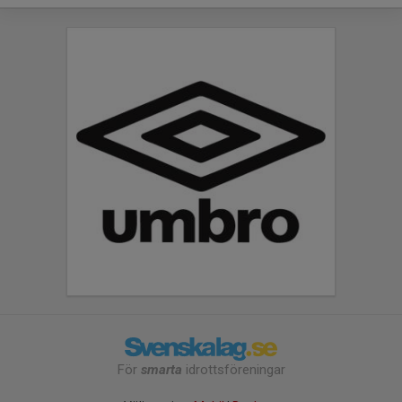
För
smarta
idrottsföreningar