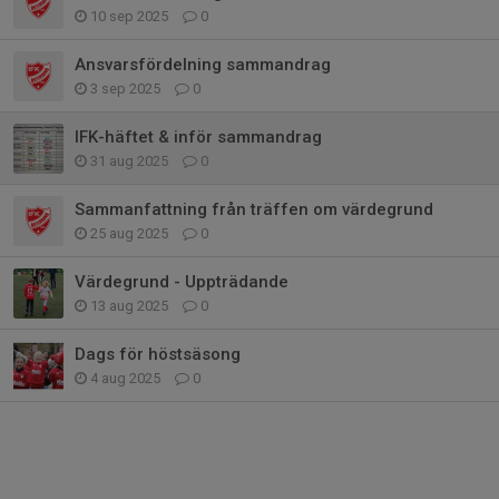
10 sep 2025
0
Ansvarsfördelning sammandrag
3 sep 2025
0
IFK-häftet & inför sammandrag
31 aug 2025
0
Sammanfattning från träffen om värdegrund
25 aug 2025
0
Värdegrund - Uppträdande
13 aug 2025
0
Dags för höstsäsong
4 aug 2025
0