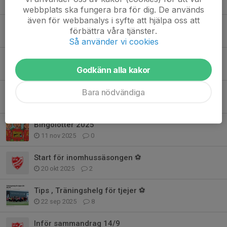
5 maj, 11:02
0
webbplats ska fungera bra för dig. De används
även för webbanalys i syfte att hjälpa oss att
⚽ Uppstart av fotbollssäsongen & föräldramöte⚽
förbättra våra tjänster.
2 apr, 09:29
0
Så använder vi cookies
Matchspel & teamaktivitet
Godkänn alla kakor
26 feb, 14:25
1
Bara nödvändiga
Betalning av Bingolotter
25 nov 2025
10
Bingolotter 2025
11 nov 2025
0
Start för inomhussäsongen ⚽️
20 okt 2025
2
Tips , Träningshelg för tjejer ⚽️
22 sep 2025
8
Inför sammandrag 14/9