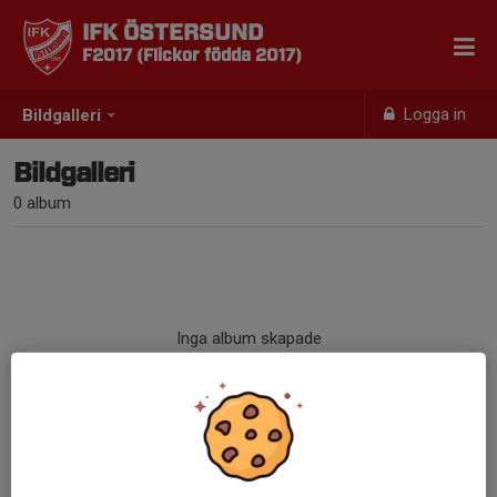
IFK ÖSTERSUND
F2017 (Flickor födda 2017)
Logga in
Bildgalleri
Bildgalleri
0 album
Inga album skapade