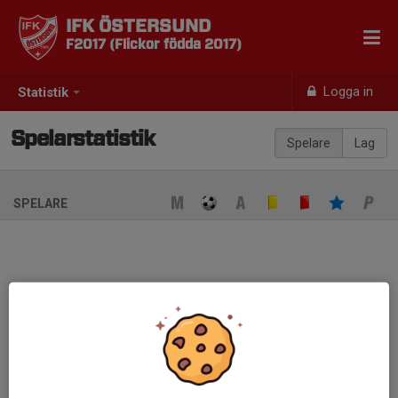
IFK ÖSTERSUND
F2017 (Flickor födda 2017)
Logga in
Statistik
Spelarstatistik
Spelare
Lag
SPELARE
Ingen spelarstatistik sparad
När ni fyller i uppställning på respektive match visas statistiken
automatiskt på denna sida