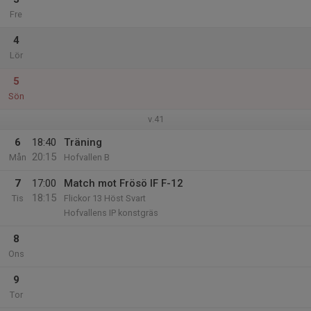
Fre
4
Lör
5
Sön
v.41
6
18:40
Träning
20:15
Mån
Hofvallen B
7
17:00
Match mot Frösö IF F-12
18:15
Tis
Flickor 13 Höst Svart
Hofvallens IP konstgräs
8
Ons
9
Tor