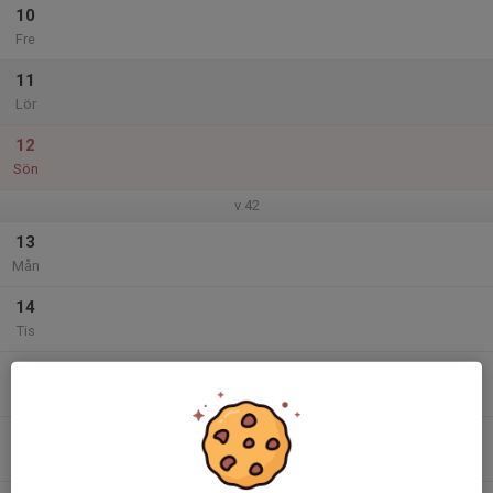
10
Fre
11
Lör
12
Sön
v.42
13
Mån
14
Tis
15
Ons
16
Tor