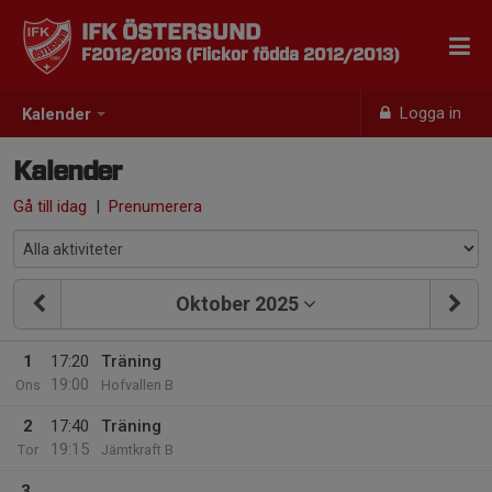
IFK ÖSTERSUND
F2012/2013 (Flickor födda 2012/2013)
Logga in
Kalender
Kalender
Gå till idag
|
Prenumerera
Oktober 2025
1
17:20
Träning
19:00
Ons
Hofvallen B
2
17:40
Träning
19:15
Tor
Jämtkraft B
3