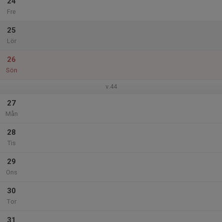
24
Fre
25
Lör
26
Sön
v.44
27
Mån
28
Tis
29
Ons
30
Tor
31