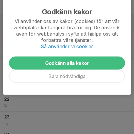
17
Fre
Godkänn kakor
18
Vi använder oss av kakor (cookies) för att vår
Lör
webbplats ska fungera bra för dig. De används
även för webbanalys i syfte att hjälpa oss att
19
10:00
Säsongsavslutning
förbättra våra tjänster.
14:00
Sön
Hofvallen B
Så använder vi cookies
v.43
Godkänn alla kakor
20
Mån
Bara nödvändiga
21
Tis
22
Ons
23
Tor