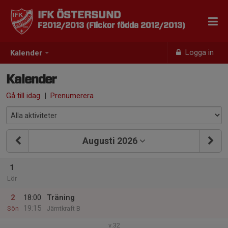
IFK ÖSTERSUND
F2012/2013 (Flickor födda 2012/2013)
Logga in
Kalender
Kalender
Gå till idag
|
Prenumerera
Augusti 2026
1
Lör
2
18:00
Träning
19:15
Sön
Jämtkraft B
v.32