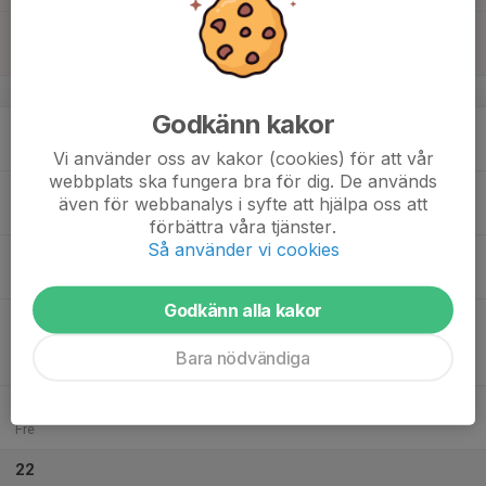
18:00
Träning
19:15
Jämtkraft B
v.34
Godkänn kakor
17
16:45
Träning
18:00
Mån
Jämtkraft B
Vi använder oss av kakor (cookies) för att vår
webbplats ska fungera bra för dig. De används
18
18:00
Träning
även för webbanalys i syfte att hjälpa oss att
19:15
Tis
Jämtkraft B
förbättra våra tjänster.
Så använder vi cookies
19
Ons
Godkänn alla kakor
20
17:15
Match mot Ope IF Vit F2012
18:30
Tor
Flickor 14 Svart Höst
Bara nödvändiga
Hofvallens IP konstgräs
21
Fre
22