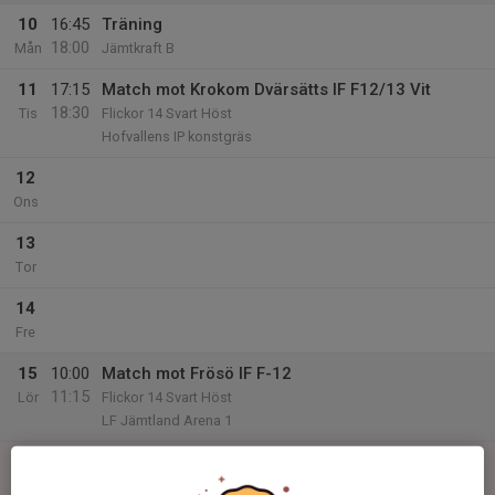
10
16:45
Träning
18:00
Mån
Jämtkraft B
11
17:15
Match mot Krokom Dvärsätts IF F12/13 Vit
18:30
Tis
Flickor 14 Svart Höst
Hofvallens IP konstgräs
12
Ons
13
Tor
14
Fre
15
10:00
Match mot Frösö IF F-12
11:15
Lör
Flickor 14 Svart Höst
LF Jämtland Arena 1
16
11:30
Jobba dammatch
15:00
Sön
Jämtkraft arena