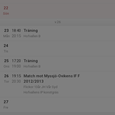
22
Sön
v.26
23
18:40
Träning
20:15
Mån
Hofvallen B
24
Tis
25
17:20
Träning
19:00
Ons
Hofvallen B
26
19:15
Match mot Myssjö-Ovikens IF F
20:30
2012/2013
Tor
Flickor 13år JH Vår Syd
Hofvallens IP konstgräs
27
Fre