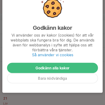
15
Sön
v.25
16
18:40
Träning
Godkänn kakor
20:15
Mån
Hofvallen B
Vi använder oss av kakor (cookies) för att vår
17
webbplats ska fungera bra för dig. De används
Tis
även för webbanalys i syfte att hjälpa oss att
förbättra våra tjänster.
18
17:20
Träning
Så använder vi cookies
19:00
Ons
Hofvallen B
19
17:00
Match mot Ope IF Blå, F2012
Godkänn alla kakor
18:15
Tor
Flickor 13år JH Vår Norr
Odensala Sportfält 5
Bara nödvändiga
20
Fre
21
Lör