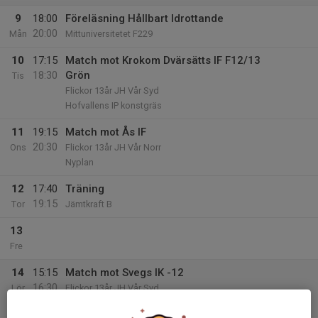
9
18:00
Föreläsning Hållbart Idrottande
20:00
Mån
Mittuniversitetet F229
10
17:15
Match mot Krokom Dvärsätts IF F12/13
18:30
Grön
Tis
Flickor 13år JH Vår Syd
Hofvallens IP konstgräs
11
19:15
Match mot Ås IF
20:30
Ons
Flickor 13år JH Vår Norr
Nyplan
12
17:40
Träning
19:15
Tor
Jämtkraft B
13
Fre
14
15:15
Match mot Svegs IK -12
16:30
Lör
Flickor 13år JH Vår Syd
Hofvallens IP konstgräs