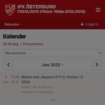
IFK ÖSTERSUND
F2012/2013 (Flickor födda 2012/2013)
Logga in
Kalender
Kalender
Gå till idag
|
Prenumerera
Juni 2025
1
17:15
Match mot Järpens IF F12, Flickor 12
18:30
2024
Sön
Flickor 13år JH Vår Norr
Hofvallens IP konstgräs
v.23