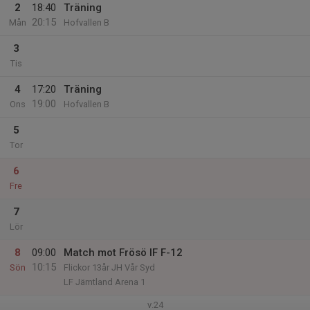
2
18:40
Träning
20:15
Mån
Hofvallen B
3
Tis
4
17:20
Träning
19:00
Ons
Hofvallen B
5
Tor
6
Fre
7
Lör
8
09:00
Match mot Frösö IF F-12
10:15
Sön
Flickor 13år JH Vår Syd
LF Jämtland Arena 1
v.24