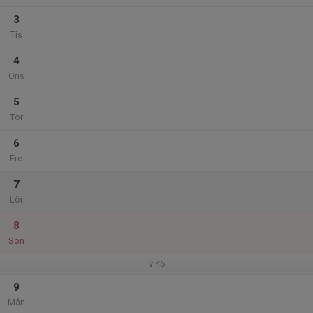
3
Tis
4
Ons
5
Tor
6
Fre
7
Lör
8
Sön
v.46
9
Mån