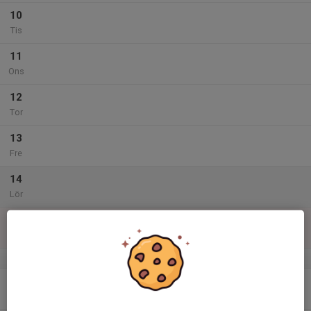
10
Tis
11
Ons
12
Tor
13
Fre
14
Lör
15
Sön
v.47
16
Mån