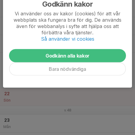
Godkänn kakor
17
Tis
Vi använder oss av kakor (cookies) för att vår
webbplats ska fungera bra för dig. De används
18
även för webbanalys i syfte att hjälpa oss att
Ons
förbättra våra tjänster.
Så använder vi cookies
19
Tor
Godkänn alla kakor
20
Fre
Bara nödvändiga
21
Lör
22
Sön
v.48
23
Mån