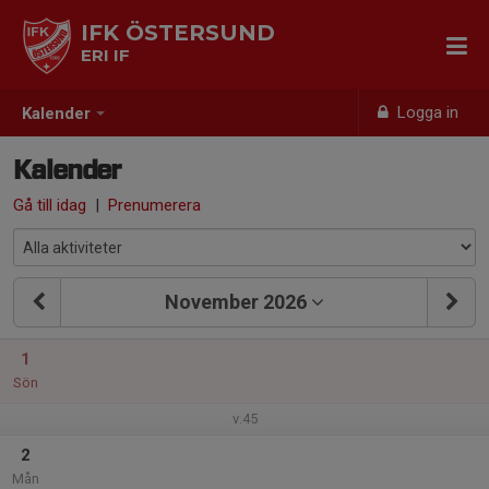
IFK ÖSTERSUND
ERI IF
Logga in
Kalender
Kalender
Gå till idag
|
Prenumerera
November 2026
1
Sön
v.45
2
Mån