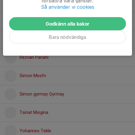
förbättra våra tjänster.
Nahom Teklinkael
Så använder vi cookies
Nahom Weldemichael
Godkänn alla kakor
Bara nödvändiga
Rediet Tesfai
Rezvan Panahi
Simon Mesfn
Simon gyrmay Gyrmay
Tsinat Misgina
Yohannes Tekle