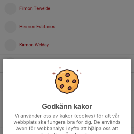
Filmon Tewelde
Hermon Estifanos
Kirmon Welday
Merhawi Tesfalem
Michael Yosief
Mulubrhan Beraki
Godkänn kakor
Vi använder oss av kakor (cookies) för att vår
Muluebrhan Tsegay
webbplats ska fungera bra för dig. De används
även för webbanalys i syfte att hjälpa oss att