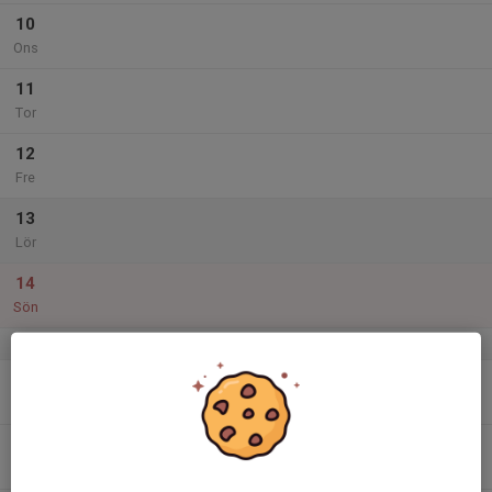
10
Ons
11
Tor
12
Fre
13
Lör
14
Sön
v.25
15
Mån
16
Tis