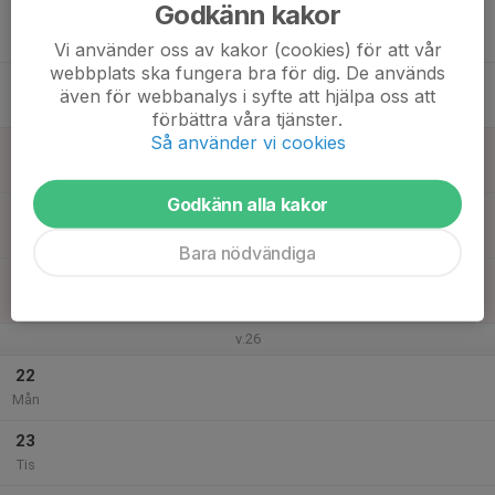
Godkänn kakor
17
Ons
Vi använder oss av kakor (cookies) för att vår
webbplats ska fungera bra för dig. De används
18
även för webbanalys i syfte att hjälpa oss att
Tor
förbättra våra tjänster.
Så använder vi cookies
19
Fre
Godkänn alla kakor
20
Lör
Bara nödvändiga
21
Sön
v.26
22
Mån
23
Tis