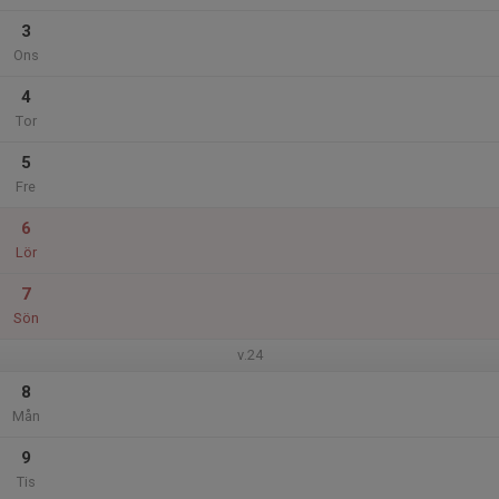
3
Ons
4
Tor
5
Fre
6
Lör
7
Sön
v.24
8
Mån
9
Tis