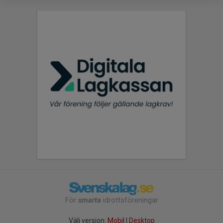
För
smarta
idrottsföreningar
Välj version:
Mobil
|
Desktop