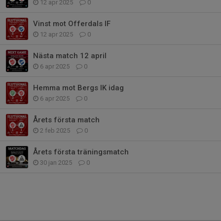
12 apr 2025
0
Vinst mot Offerdals IF
12 apr 2025
0
Nästa match 12 april
6 apr 2025
0
Hemma mot Bergs IK idag
6 apr 2025
0
Årets första match
2 feb 2025
0
Årets första träningsmatch
30 jan 2025
0