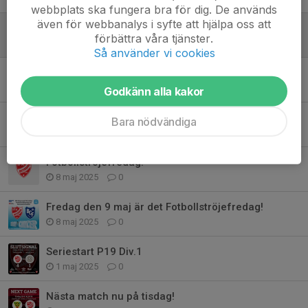
webbplats ska fungera bra för dig. De används
även för webbanalys i syfte att hjälpa oss att
SERIESEGER DIV.5 HERRAR
förbättra våra tjänster.
19 sep 2025
0
Så använder vi cookies
Hösten är på intågande!
31 jul 2025
0
Godkänn alla kakor
Sqrtn Company x IFK Östersund – Tillsammans för framtidens idrott
Bara nödvändiga
27 maj 2025
0
Fotbollströjefredag!
8 maj 2025
0
Fredag den 9 maj är det Fotbollströjefredag!
8 maj 2025
0
Seriestart P19 Div.1
1 maj 2025
0
Nästa match nu på tisdag!