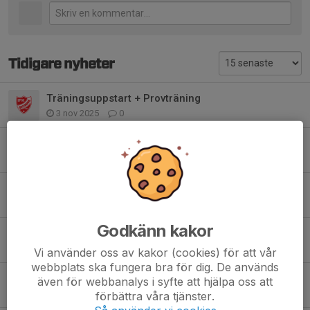
Tidigare nyheter
Träningsuppstart + Provträning
3 nov 2025
0
SERIESEGER DIV.5 2025
27 sep 2025
0
DM-GULD
25 sep 2025
0
Godkänn kakor
SERIESEGER DIV.5 HERRAR
19 sep 2025
0
Vi använder oss av kakor (cookies) för att vår
webbplats ska fungera bra för dig. De används
Hösten är på intågande!
även för webbanalys i syfte att hjälpa oss att
31 jul 2025
0
förbättra våra tjänster.