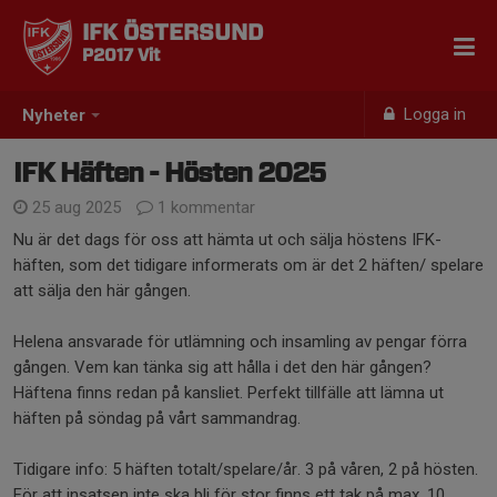
IFK ÖSTERSUND
P2017 Vit
Logga in
Nyheter
IFK Häften - Hösten 2025
25 aug 2025
1 kommentar
Nu är det dags för oss att hämta ut och sälja höstens IFK-
häften, som det tidigare informerats om är det 2 häften/ spelare
att sälja den här gången.
Helena ansvarade för utlämning och insamling av pengar förra
gången. Vem kan tänka sig att hålla i det den här gången?
Häftena finns redan på kansliet. Perfekt tillfälle att lämna ut
häften på söndag på vårt sammandrag.
Tidigare info: 5 häften totalt/spelare/år. 3 på våren, 2 på hösten.
För att insatsen inte ska bli för stor finns ett tak på max. 10