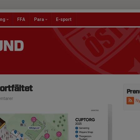
ang
FFA
Para
E-sport
UND
ortfältet
Pren
ntarer
Ny