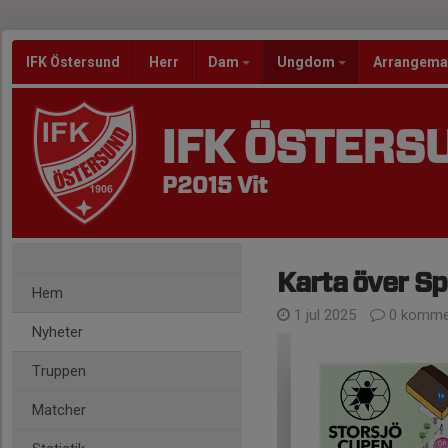
IFK Östersund
Herr
Dam
Ungdom
Arrangem
IFK ÖSTERS
P2015 Vit
Karta över Sp
Hem
1 jul 2025
0 komme
Nyheter
Truppen
Matcher