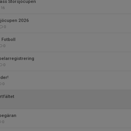
ass Storsjöcupen
16
sjöcupen 2026
0
 Fotboll
0
pelarregistrering
0
äder!
0
rtfältet
begäran
0