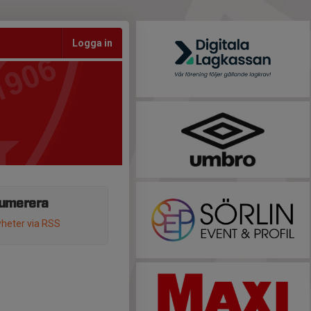
Logga in
umerera
heter via RSS