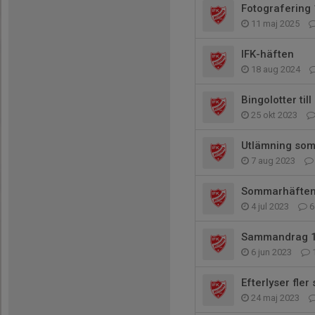
Fotografering
11 maj 2025
IFK-häften
18 aug 2024
Bingolotter til
25 okt 2023
Utlämning so
7 aug 2023
Sommarhäfte
4 jul 2023
6
Sammandrag 
6 jun 2023
Efterlyser fle
24 maj 2023