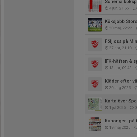
Schema köksp
4 jun, 21:56
Köksjobb Stor
20 maj, 22:22
Följ oss på Min
27 apr, 21:10
IFK-häften & s
13 apr, 09:42
Kläder efter v
20 aug 2025
Karta över Spo
1 jul 2025
0
Kuponger- på 
19 maj 2025