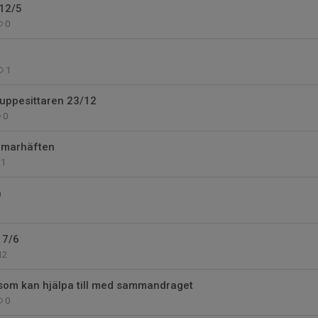
 12/5
0
1
l uppesittaren 23/12
0
mmarhäften
1
n
17/6
12
r som kan hjälpa till med sammandraget
0