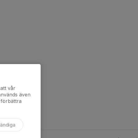
att vår
 används även
 förbättra
vändiga