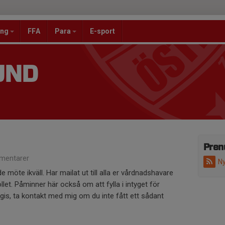
ang
FFA
Para
E-sport
UND
Pren
mentarer
Ny
e möte ikväll. Har mailat ut till alla er vårdnadshavare
et. Påminner här också om att fylla i intyget för
fogis, ta kontakt med mig om du inte fått ett sådant