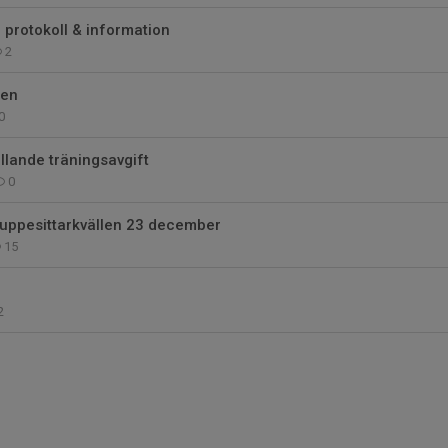
 protokoll & information
2
men
0
llande träningsavgift
0
ll uppesittarkvällen 23 december
15
2