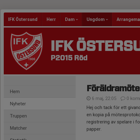
IFK Östersund
Herr
Dam
Ungdom
Arrangem
IFK ÖSTERS
P2015 Röd
Föräldramöte
Hem
6 maj, 22:05
0 kom
Nyheter
Hej och tack för ett givand
en kopia på mötesprotokoll
Truppen
registrering av spelare i 
Matcher
papper.