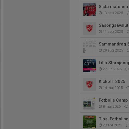
Sista matchen
13 sep 2025
Säsongsavslut
11 sep 2025
Sammandrag 6
29 aug 2025
Lilla Storsjöc
27 jun 2025
Kickoff 2025
14 maj 2025
Fotbolls Camp 
8 maj 2025
Tips! Fotbolls
23 apr 2025