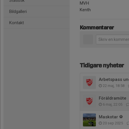
Statistik
MVH
Kenth
Bildgalleri
Kontakt
Kommentarer
Tidigare nyheter
Arbetspass un
22 maj, 18:58
Föräldramöte
6 maj, 22:05
Maskotar ⚽️
20 sep 2025