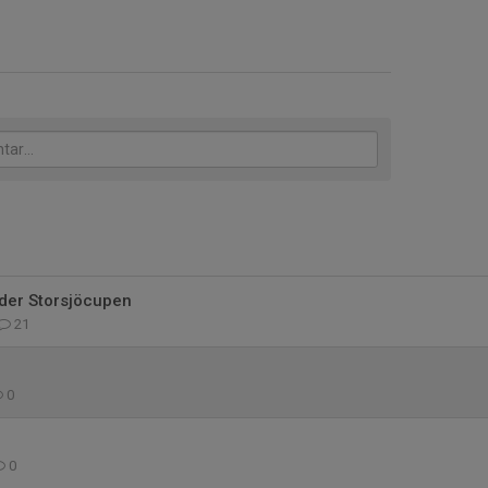
der Storsjöcupen
21
0
0