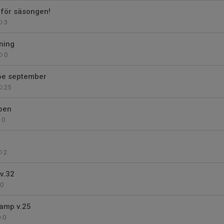
 för säsongen!
3
ning
0
e september
25
upen
0
2
v.32
0
camp v.25
0