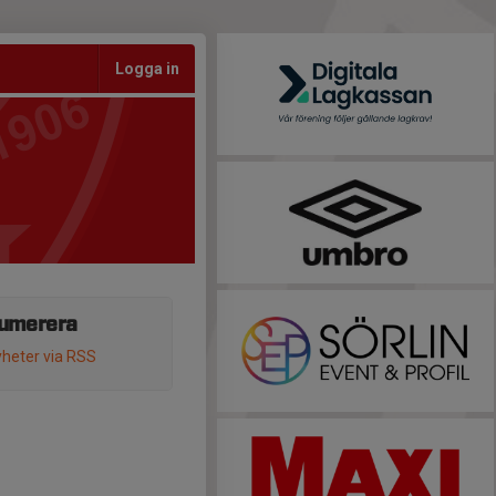
Logga in
umerera
heter via RSS