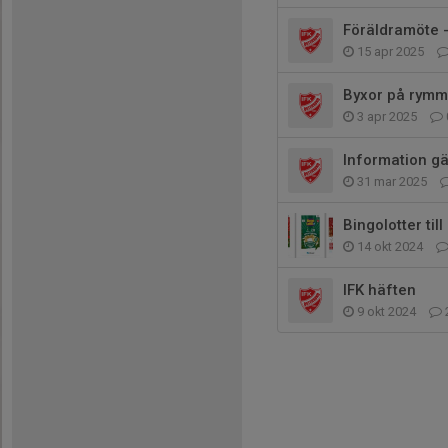
Föräldramöte -
15 apr 2025
Byxor på rym
3 apr 2025
Information gä
31 mar 2025
Bingolotter ti
14 okt 2024
IFK häften
9 okt 2024