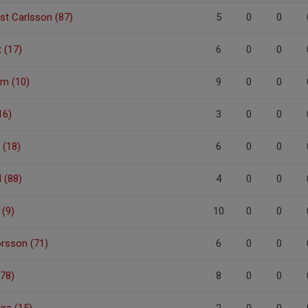
st Carlsson (87)
5
0
0
 (17)
6
0
0
m (10)
9
0
0
16)
3
0
0
 (18)
6
0
0
 (88)
4
0
0
 (9)
10
0
0
rsson (71)
6
0
0
(78)
8
0
0
ra (15)