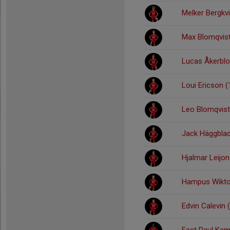
Melker Bergkvi
Max Blomqvist
Lucas Åkerblo
Loui Ericson (
Leo Blomqvist
Jack Häggblad
Hjalmar Leijon
Hampus Wikto
Edvin Calevin 
East Paul Kami