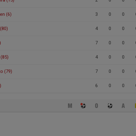
2
0
0
en (6)
3
0
0
(80)
4
0
0
)
7
0
0
 (85)
4
0
0
to (79)
7
0
0
)
6
0
0