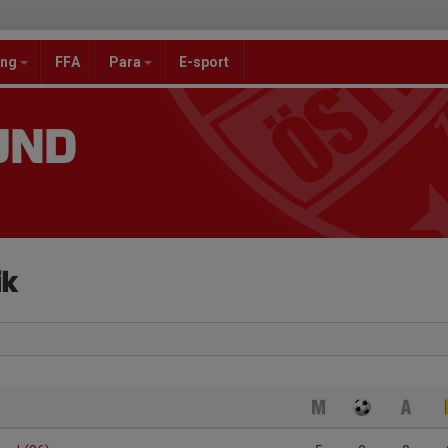
ang
FFA
Para
E-sport
UND
ik