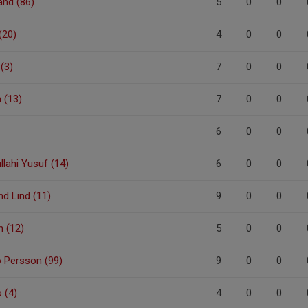
and (86)
5
0
0
(20)
4
0
0
(3)
7
0
0
 (13)
7
0
0
6
0
0
lahi Yusuf (14)
6
0
0
nd Lind (11)
9
0
0
n (12)
5
0
0
 Persson (99)
9
0
0
 (4)
4
0
0