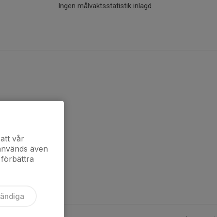
Ingen målvaktsstatistik inlagd
att vår
 används även
 förbättra
vändiga