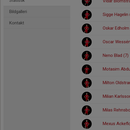
Statistik
Vidar Blomstr
Bildgalleri
Sigge Hagelin 
Kontakt
Oskar Edholm 
Oscar Wessén
Neno Blad (7)
Motasim Abdul
Milton Oldstra
Milian Karlsso
Milas Rehnsbo
Mexus Ackeflo